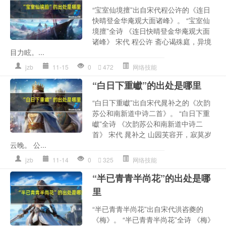
“宝室仙境擅”出自宋代程公许的《连日
快晴登金华庵观大面诸峰》。 “宝室仙
境擅”全诗 《连日快晴登金华庵观大面
诸峰》 宋代 程公许 斋心谒殊庭，异境
目力眩。...
jzb
11-15
0
472
网络技能
“白日下重巘”的出处是哪里
“白日下重巘”出自宋代晁补之的《次韵
苏公和南新道中诗二首》。 “白日下重
巘”全诗 《次韵苏公和南新道中诗二
首》 宋代 晁补之 山园芙容开，寂莫岁
云晚。 公...
jzb
11-14
0
325
网络技能
“半已青青半尚花”的出处是哪
里
“半已青青半尚花”出自宋代洪咨夔的
《梅》。 “半已青青半尚花”全诗 《梅》