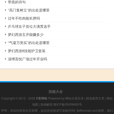
带燕的诗句
“高门复树立”的出处是哪里
过年不吃肉能长胖吗
乒乓球女子首位大满贯选手
梦幻西游五开能赚多少
“气凝万类实”的出处是哪里
梦幻西游8技能护卫套装
淄博吾悦广场过年开业吗
技能大全
Copyright © 2012 - 2026
E客网络
Powered by
网站分类目录
|
精选推荐文章
|
网站
地图
|
疑难解答
陕ICP备05009492号
声明：本站内容来自互联网，如信息有错误可发邮件到f_fb#foxmail.com说明，我们