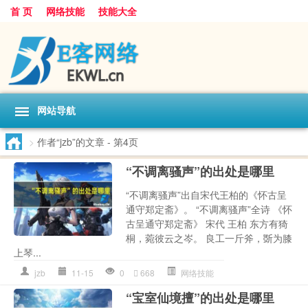
首 页
网络技能
技能大全
网站导航
>
作者“jzb”的文章
- 第4页
“不调离骚声”的出处是哪里
“不调离骚声”出自宋代王柏的《怀古呈
通守郑定斋》。 “不调离骚声”全诗 《怀
古呈通守郑定斋》 宋代 王柏 东方有猗
桐，菀彼云之岑。 良工一斤斧，斲为膝
上琴...
jzb
11-15
0
668
网络技能
“宝室仙境擅”的出处是哪里