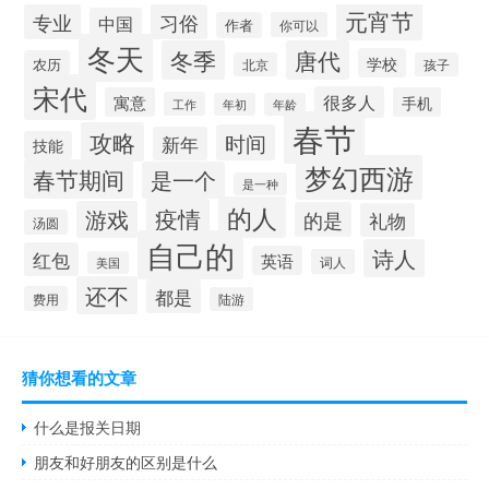
元宵节
专业
习俗
中国
作者
你可以
冬天
冬季
唐代
学校
农历
北京
孩子
宋代
很多人
寓意
手机
工作
年初
年龄
春节
攻略
时间
新年
技能
梦幻西游
春节期间
是一个
是一种
的人
疫情
游戏
的是
礼物
汤圆
自己的
诗人
红包
英语
词人
美国
还不
都是
费用
陆游
猜你想看的文章
什么是报关日期
朋友和好朋友的区别是什么