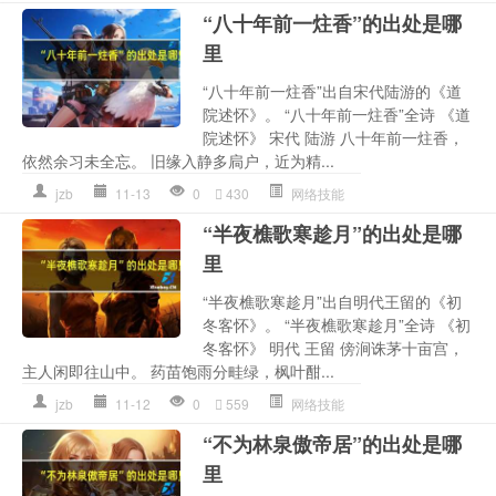
“八十年前一炷香”的出处是哪
里
“八十年前一炷香”出自宋代陆游的《道
院述怀》。 “八十年前一炷香”全诗 《道
院述怀》 宋代 陆游 八十年前一炷香，
依然余习未全忘。 旧缘入静多扃户，近为精...
jzb
11-13
0
430
网络技能
“半夜樵歌寒趁月”的出处是哪
里
“半夜樵歌寒趁月”出自明代王留的《初
冬客怀》。 “半夜樵歌寒趁月”全诗 《初
冬客怀》 明代 王留 傍涧诛茅十亩宫，
主人闲即往山中。 药苗饱雨分畦绿，枫叶酣...
jzb
11-12
0
559
网络技能
“不为林泉傲帝居”的出处是哪
里