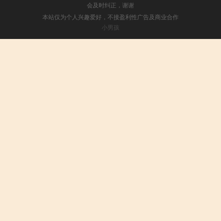
会及时纠正，谢谢
本站仅为个人兴趣爱好，不接盈利性广告及商业合作
小男孩