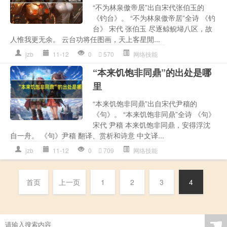
“不为林泉傲帝居”出自宋代张伯玉的
《钓台》。 “不为林泉傲帝居”全诗 《钓
台》 宋代 张伯玉 尽逐鲸鲵埽八区，故
人惟我更无余。 云台功将任图画，天上客星閒...
jzb
11-12
0
570
网络技能
“本来饥饱非同鼎”的出处是哪
里
“本来饥饱非同鼎”出自宋代尹穑的
《句》。 “本来饥饱非同鼎”全诗 《句》
宋代 尹穑 本来饥饱非同鼎，安得浮沈
自一舟。 《句》尹穑 翻译、赏析和诗意 中文译...
jzb
11-12
0
709
网络技能
首页
上一页
1
2
3
4
☚