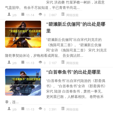
宋代 洪咨夔 竹屋茅檐一树斜，冰霜意
气盖韶华。 有余不尽如知道，半已青青半尚花...
jzb
11-14
0
667
网络技能
“碧濑新丘伉俪同”的出处是哪
里
“碧濑新丘伉俪同”出自宋代刘克庄的
《挽陈司直二首》。 “碧濑新丘伉俪
同”全诗 《挽陈司直二首》 宋代 刘克庄
隆乾事契姑休论，岁晚相看成两翁。 吾女偶沾郊...
jzb
11-13
0
107
网络技能
“白首奉鱼书”的出处是哪里
“白首奉鱼书”出自宋代陆游的《郡斋偶
书》。 “白首奉鱼书”全诗 《郡斋偶书》
宋代 陆游 白首奉鱼书，萧然一事无。
吏闲晨已散，人醉暮相扶。 卷野收禾
黍，连...
jzb
11-13
0
391
网络技能