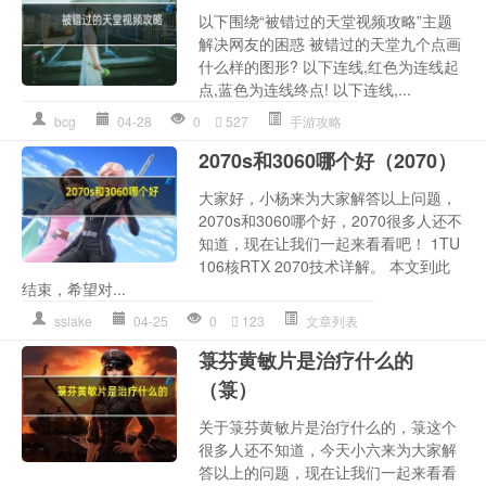
以下围绕“被错过的天堂视频攻略”主题
解决网友的困惑 被错过的天堂九个点画
什么样的图形? 以下连线,红色为连线起
点,蓝色为连线终点! 以下连线,...
bcg
04-28
0
527
手游攻略
2070s和3060哪个好（2070）
大家好，小杨来为大家解答以上问题，
2070s和3060哪个好，2070很多人还不
知道，现在让我们一起来看看吧！ 1TU
106核RTX 2070技术详解。 本文到此
结束，希望对...
sslake
04-25
0
123
文章列表
箓芬黄敏片是治疗什么的
（箓）
关于箓芬黄敏片是治疗什么的，箓这个
很多人还不知道，今天小六来为大家解
答以上的问题，现在让我们一起来看看