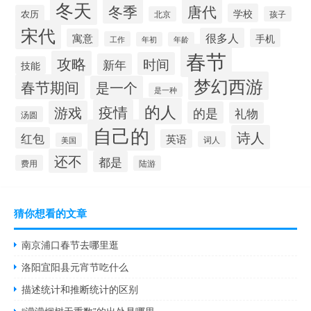
冬天
冬季
唐代
学校
农历
北京
孩子
宋代
很多人
寓意
手机
工作
年初
年龄
春节
攻略
时间
新年
技能
梦幻西游
春节期间
是一个
是一种
的人
疫情
游戏
的是
礼物
汤圆
自己的
诗人
红包
英语
词人
美国
还不
都是
费用
陆游
猜你想看的文章
南京浦口春节去哪里逛
洛阳宜阳县元宵节吃什么
描述统计和推断统计的区别
“濛濛烟树无重数”的出处是哪里