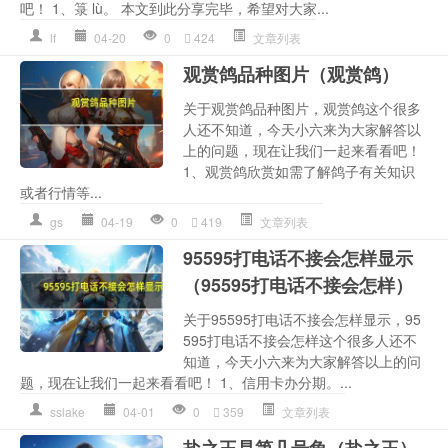
吧！ 1、箓 lù。 本文到此分享完毕，希望对大家...
lf
04-20
0
424
文章列表
观赏鸽品种图片（观赏鸽）
关于观赏鸽品种图片，观赏鸽这个很多
人还不知道，今天小六来为大家解答以
上的问题，现在让我们一起来看看吧！
1、观赏鸽欣赏如需了解鸽子有关知识
或者行情等...
gs
04-19
0
419
文章列表
95595打电话不接会怎样显示
（95595打电话不接会怎样）
关于95595打电话不接会怎样显示，95
595打电话不接会怎样这个很多人还不
知道，今天小六来为大家解答以上的问
题，现在让我们一起来看看吧！ 1、信用卡办分期。...
sslake
04-01
0
359
文章列表
盐之王是第几号角（盐之王）