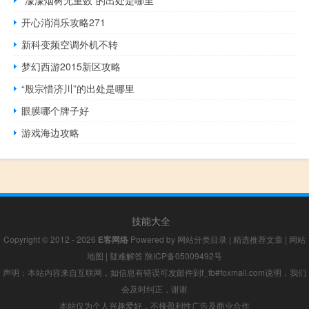
开心消消乐攻略271
新科变频空调外机不转
梦幻西游2015新区攻略
“殷宗惜济川”的出处是哪里
眼膜哪个牌子好
游戏海边攻略
技能大全
Copyright © 2012 - 2026
E客网络
Powered by
网站分类目录
|
精选推荐文章
|
网站
地图
|
疑难解答
陕ICP备05009492号
声明：本站内容来自互联网，如信息有错误可发邮件到f_fb#foxmail.com说明，我们
会及时纠正，谢谢
本站仅为个人兴趣爱好，不接盈利性广告及商业合作