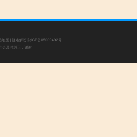
站地图
|
疑难解答
陕ICP备05009492号
，我们会及时纠正，谢谢