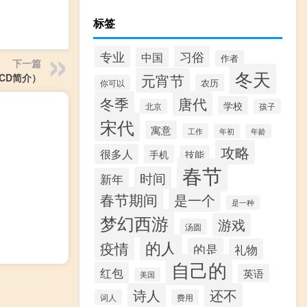
标签
专业
习俗
中国
作者
下一篇
冬天
元宵节
LCD简介）
农历
你可以
冬季
唐代
学校
北京
孩子
宋代
寓意
工作
年初
年龄
攻略
很多人
手机
技能
春节
时间
新年
春节期间
是一个
是一种
梦幻西游
游戏
汤圆
的人
疫情
的是
礼物
自己的
红包
英语
美国
诗人
还不
词人
费用