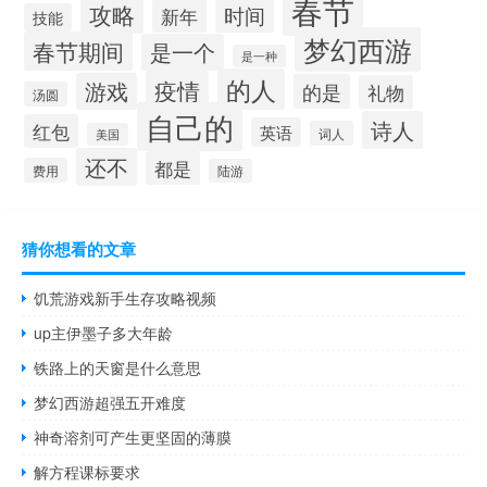
春节
攻略
时间
新年
技能
梦幻西游
春节期间
是一个
是一种
的人
疫情
游戏
的是
礼物
汤圆
自己的
诗人
红包
英语
词人
美国
还不
都是
费用
陆游
猜你想看的文章
饥荒游戏新手生存攻略视频
up主伊墨子多大年龄
铁路上的天窗是什么意思
梦幻西游超强五开难度
神奇溶剂可产生更坚固的薄膜
解方程课标要求