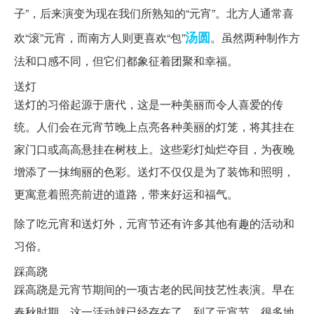
子”，后来演变为现在我们所熟知的“元宵”。北方人通常喜
汤圆
欢“滚”元宵，而南方人则更喜欢“包”
。虽然两种制作方
法和口感不同，但它们都象征着团聚和幸福。
送灯
送灯的习俗起源于唐代，这是一种美丽而令人喜爱的传
统。人们会在元宵节晚上点亮各种美丽的灯笼，将其挂在
家门口或高高悬挂在树枝上。这些彩灯灿烂夺目，为夜晚
增添了一抹绚丽的色彩。送灯不仅仅是为了装饰和照明，
更寓意着照亮前进的道路，带来好运和福气。
除了吃元宵和送灯外，元宵节还有许多其他有趣的活动和
习俗。
踩高跷
踩高跷是元宵节期间的一项古老的民间技艺性表演。早在
春秋时期，这一活动就已经存在了。到了元宵节，很多地