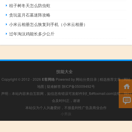
桔子树冬天怎么防虫蛀
贪玩蓝月石墓迷阵攻略
小米云相册怎么恢复到手机（小米云相册）
过年淘汰鸡能长多少公斤
技能大全
Copyright © 2012 - 2026
E客网络
Powered by
网站分类目录
|
精选推荐文章
|
网站
地图
|
疑难解答
陕ICP备05009492号
声明：本站内容来自互联网，如信息有错误可发邮件到f_fb#foxmail.com说明，我们
会及时纠正，谢谢
本站仅为个人兴趣爱好，不接盈利性广告及商业合作
小男孩