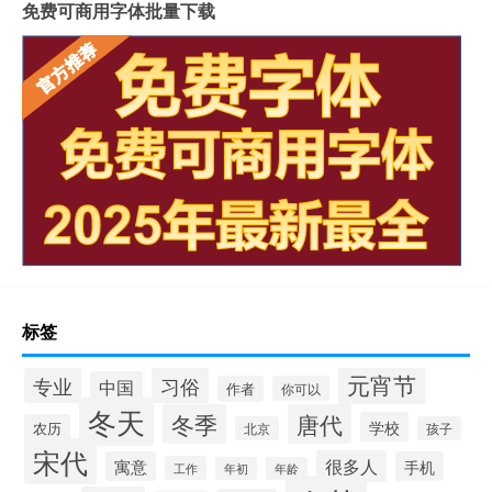
免费可商用字体批量下载
标签
元宵节
专业
习俗
中国
作者
你可以
冬天
冬季
唐代
学校
农历
北京
孩子
宋代
很多人
寓意
手机
工作
年初
年龄