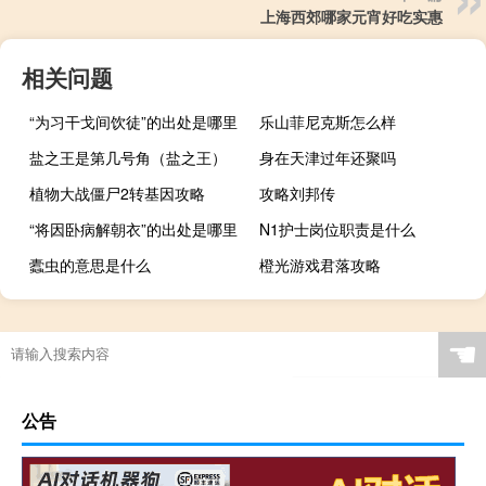
上海西郊哪家元宵好吃实惠
相关问题
“为习干戈间饮徒”的出处是哪里
乐山菲尼克斯怎么样
盐之王是第几号角（盐之王）
身在天津过年还聚吗
植物大战僵尸2转基因攻略
攻略刘邦传
“将因卧病解朝衣”的出处是哪里
N1护士岗位职责是什么
蠹虫的意思是什么
橙光游戏君落攻略
☚
公告