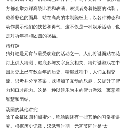
方都会举办踩高跷比赛和表演。表演者身着艳丽的戏装，
戴着彩色的面具，站在高高的木制跷板上，以各种神态和
动作展示他们的技艺和勇气。这不仅是一种娱乐活动，也
是对祈年祥和团圆的祝福。
猜灯谜
猜灯谜是元宵节最受欢迎的活动之一。人们将谜面贴在花
灯上供人猜测，谜底多与文字意义相关。猜灯谜游戏在中
国历史上已有数百年的历史。猜谜过程中，人们互相交
流、思考并分享答案，既增加了互动的乐趣，又提升了智
力和口才能力。这是一种以娱乐为主的智力游戏，寓意着
智慧和团结。
汤圆的其他讲究
除了象征团圆和甜蜜外，吃汤圆还有一些其他的习俗和讲
究。根据历史记载，汉武帝时期，元宵节同时是“太一