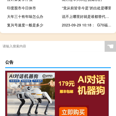
印度股市今日休市
“觉从前皆非今是”的出处是哪里
大年三十有年味怎么办
说不上哪里好就是谁都替代不了
复兴号速度一般是多少
2023-09-29 10:18： G70福银高速K437+900温沙段（东馆收费站至南城收费站区间，往福建方向）发生一起小车撞护栏事故，单道缓慢通行。~T​​​
☚
公告