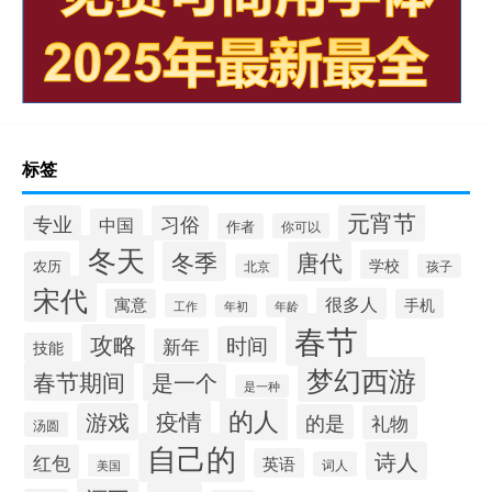
标签
元宵节
专业
习俗
中国
作者
你可以
冬天
冬季
唐代
学校
农历
北京
孩子
宋代
很多人
寓意
手机
工作
年初
年龄
春节
攻略
时间
新年
技能
梦幻西游
春节期间
是一个
是一种
的人
疫情
游戏
的是
礼物
汤圆
自己的
诗人
红包
英语
词人
美国