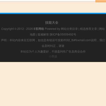
技能大全
Copyright © 2012 - 2026
E客网络
Powered by
网站分类目录
|
精选推荐文章
|
网站
地图
|
疑难解答
陕ICP备05009492号
声明：本站内容来自互联网，如信息有错误可发邮件到f_fb#foxmail.com说明，我们
会及时纠正，谢谢
本站仅为个人兴趣爱好，不接盈利性广告及商业合作
小男孩