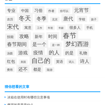
元宵节
专业
习俗
中国
作者
你可以
冬天
冬季
唐代
学校
农历
北京
孩子
宋代
很多人
寓意
手机
工作
年初
年龄
春节
攻略
时间
新年
技能
梦幻西游
春节期间
是一个
是一种
的人
疫情
游戏
的是
礼物
汤圆
自己的
诗人
红包
英语
词人
美国
还不
都是
费用
陆游
猜你想看的文章
冰箱在使用时有哪些注意事项
佩琚的意思是什么