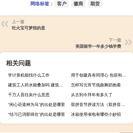
网络标签：
客户
徽商
期货
上一篇
吐火宝可梦指的是
下一篇
美国留学一年多少钱学费
相关问题
学计算机能找什么工作
用于创建具有同理心 包容和善良的学校文化的资源
建筑工人药水能叠加吗 建筑工人药水能叠加吗
怎样写元宵节戏曲舞蹈抱着
千万人吾往矣什么意思
从古到今拜年有多久了
“闲心讵遣神为马”的出处是哪里
双拼音节拼读方法（双拼音节）
“结习已消那得住”的出处是哪里
冰箱使用省电有哪些小妙招