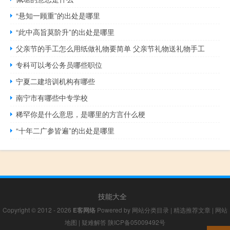
“悬知一顾重”的出处是哪里
“此中高旨莫阶升”的出处是哪里
父亲节的手工怎么用纸做礼物要简单 父亲节礼物送礼物手工
专科可以考公务员哪些职位
宁夏二建培训机构有哪些
南宁市有哪些中专学校
稀罕你是什么意思，是哪里的方言什么梗
“十年二广参皆遍”的出处是哪里
技能大全
Copyright © 2012 - 2026
E客网络
Powered by
网站分类目录
|
精选推荐文章
|
网站
地图
|
疑难解答
陕ICP备05009492号