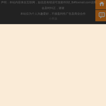
声明：本站内容来自互联网，如信息有错误可发邮件到f_fb#foxmail.com说明，我们
会及时纠正，谢谢
本站仅为个人兴趣爱好，不接盈利性广告及商业合作
小男孩