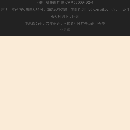
地图
|
疑难解答
陕ICP备05009492号
声明：本站内容来自互联网，如信息有错误可发邮件到f_fb#foxmail.com说明，我们
会及时纠正，谢谢
本站仅为个人兴趣爱好，不接盈利性广告及商业合作
小男孩