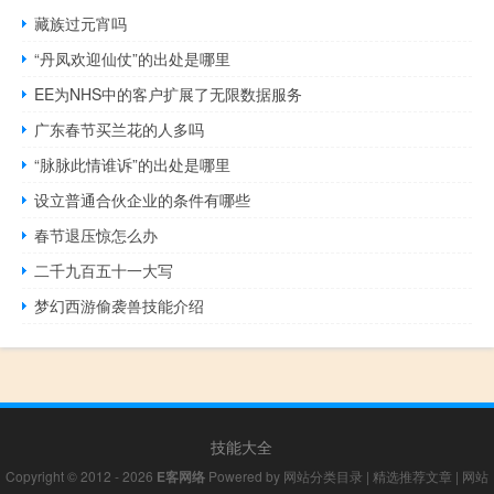
藏族过元宵吗
“丹凤欢迎仙仗”的出处是哪里
EE为NHS中的客户扩展了无限数据服务
广东春节买兰花的人多吗
“脉脉此情谁诉”的出处是哪里
设立普通合伙企业的条件有哪些
春节退压惊怎么办
二千九百五十一大写
梦幻西游偷袭兽技能介绍
技能大全
Copyright © 2012 - 2026
E客网络
Powered by
网站分类目录
|
精选推荐文章
|
网站