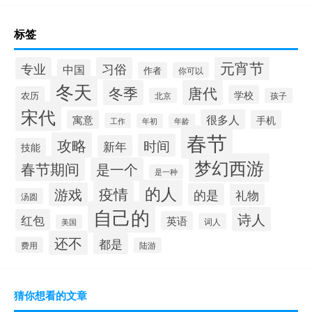
标签
元宵节
专业
习俗
中国
作者
你可以
冬天
冬季
唐代
学校
农历
北京
孩子
宋代
很多人
寓意
手机
工作
年初
年龄
春节
攻略
时间
新年
技能
梦幻西游
春节期间
是一个
是一种
的人
疫情
游戏
的是
礼物
汤圆
自己的
诗人
红包
英语
词人
美国
还不
都是
费用
陆游
猜你想看的文章