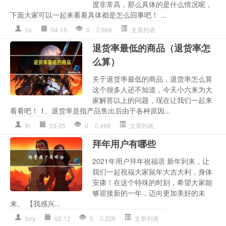
度非常高，那么具体的是什么情况呢，
下面大家可以一起来看看具体都是怎么回事吧！ ...
hx
04-15
0
669
文章列表
退货率最低的商品（退货率怎
么算）
关于退货率最低的商品，退货率怎么算
这个很多人还不知道，今天小六来为大
家解答以上的问题，现在让我们一起来
看看吧！ 1、退货率是指产品售出后由于各种原因...
th
03-25
0
499
文章列表
拜年用户有哪些
2021年用户拜年祝福语 新年到来，让
我们一起祝福大家鼠年大吉大利，身体
安康！在这个特殊的时刻，希望大家能
够迎接新的一年，迈向更加美好的未
来。 【我感兴...
bny
02-12
0
228
文章列表