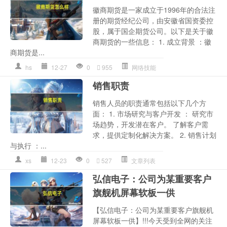
徽商期货是一家成立于1996年的合法注
册的期货经纪公司，由安徽省国资委控
股，属于国企期货公司。以下是关于徽
商期货的一些信息： 1. 成立背景 ：徽
商期货是...
hs
12-27
0
955
网络技能
销售职责
销售人员的职责通常包括以下几个方
面： 1. 市场研究与客户开发 ： 研究市
场趋势，开发潜在客户。 了解客户需
求，提供定制化解决方案。 2. 销售计划
与执行 ：...
xs
12-23
0
527
文章列表
弘信电子：公司为某重要客户
旗舰机屏幕软板一供
【弘信电子：公司为某重要客户旗舰机
屏幕软板一供】!!!今天受到全网的关注