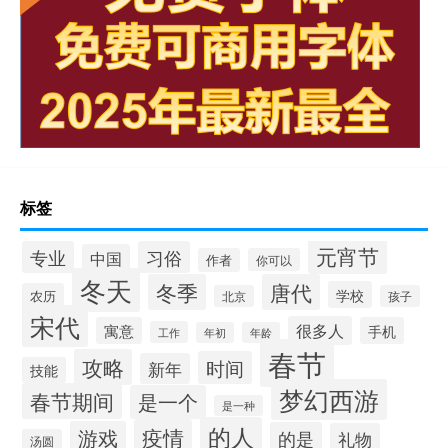
标签
元宵节
专业
习俗
中国
作者
你可以
冬天
冬季
唐代
学校
农历
北京
孩子
宋代
很多人
寓意
手机
工作
年初
年龄
春节
攻略
时间
新年
技能
梦幻西游
春节期间
是一个
是一种
的人
疫情
游戏
的是
礼物
汤圆