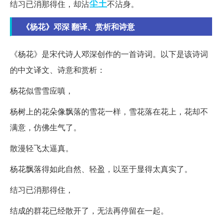
尘土
结习已消那得住，却沾
不沾身。
《杨花》邓深 翻译、赏析和诗意
《杨花》是宋代诗人邓深创作的一首诗词。以下是该诗词
的中文译文、诗意和赏析：
杨花似雪雪应嗔，
杨树上的花朵像飘落的雪花一样，雪花落在花上，花却不
满意，仿佛生气了。
散漫轻飞太逼真。
杨花飘落得如此自然、轻盈，以至于显得太真实了。
结习已消那得住，
结成的群花已经散开了，无法再停留在一起。