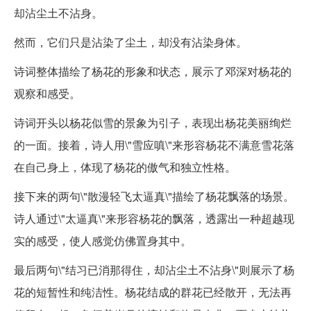
却沾尘土不沾身。
然而，它们只是沾染了尘土，却没有沾染身体。
诗词整体描绘了杨花的形象和状态，展示了邓深对杨花的
观察和感受。
诗词开头以杨花似雪的景象为引子，表现出杨花美丽绚烂
的一面。接着，诗人用\"雪应嗔\"来形容杨花不满意雪花落
在自己身上，体现了杨花的傲气和独立性格。
接下来的两句\"散漫轻飞太逼真\"描绘了杨花飘落的场景。
诗人通过\"太逼真\"来形容杨花的飘落，透露出一种超越现
实的感受，使人感觉仿佛置身其中。
最后两句\"结习已消那得住，却沾尘土不沾身\"则展示了杨
花的短暂性和纯洁性。杨花结成的群花已经散开，无法再