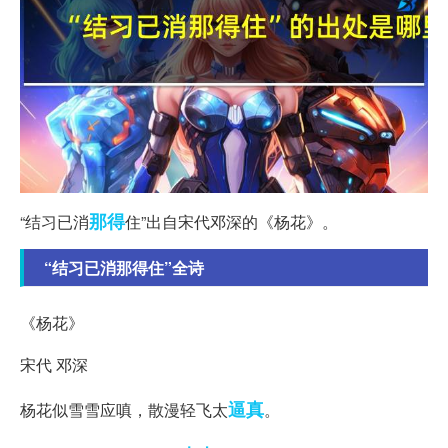
那得
“结习已消
住”出自宋代邓深的《杨花》。
“结习已消那得住”全诗
《杨花》
宋代 邓深
逼真
杨花似雪雪应嗔，散漫轻飞太
。