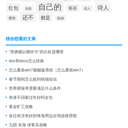
自己的
诗人
红包
英语
词人
美国
还不
都是
费用
陆游
猜你想看的文章
“形旖旎以顺吹兮”的出处是哪里
doc和docx怎么转换
怎么重装win7旗舰版系统（怎么重装win7）
春节期间怎么收到祝福短信
营养师报考需要满足什么条件
单身不回家过年好吗女生
黄金旷工攻略
各位有没有好的珠海周边自驾游推荐呢
九阴 东海 侠客岛攻略