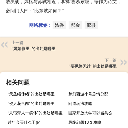
放爽朗，风格与苏轼相近，孝祥“尝慕东坡，每作为诗文，
必问门人曰：‘比东坡如何？’”
网络标签：
浓香
郁金
鄞县
上一篇
“婵娟影里”的出处是哪里
下一篇
“要见终无计”的出处是哪里
相关问题
“天圣绍休绪”的出处是哪里
梦幻西游小号剧情分配
“侵人花气酿”的出处是哪里
问道玩法攻略
“只丐旁人一笑休”的出处是哪里
国家开放大学可以当兵么
过年会买什么干货
最终幻想13 3 攻略