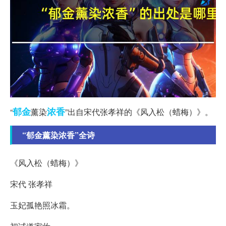
郁金
浓香
“
薰染
”出自宋代张孝祥的《风入松（蜡梅）》。
“郁金薰染浓香”全诗
《风入松（蜡梅）》
宋代 张孝祥
玉妃孤艳照冰霜。