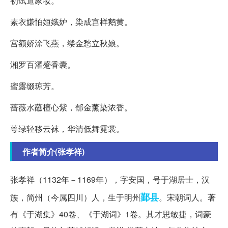
初试道家妆。
素衣嫌怕姮娥妒，染成宫样鹅黄。
宫额娇涂飞燕，缕金愁立秋娘。
湘罗百濯蹙香囊。
蜜露缀琼芳。
蔷薇水蘸檀心紫，郁金薰染浓香。
萼绿轻移云袜，华清低舞霓裳。
作者简介(张孝祥)
张孝祥（1132年－1169年），字安国，号于湖居士，汉
鄞县
族，简州（今属四川）人，生于明州
。宋朝词人。著
有《于湖集》40卷、《于湖词》1卷。其才思敏捷，词豪