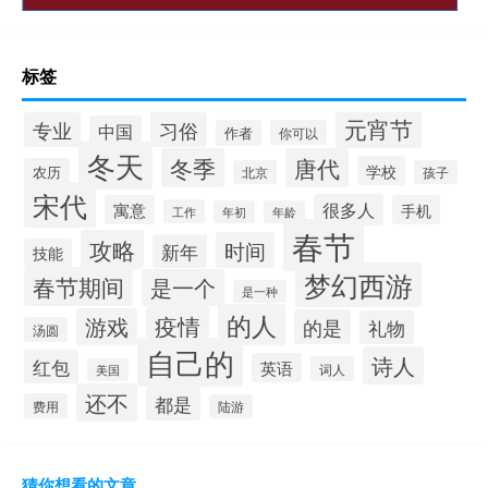
标签
元宵节
专业
习俗
中国
作者
你可以
冬天
冬季
唐代
学校
农历
北京
孩子
宋代
很多人
寓意
手机
工作
年初
年龄
春节
攻略
时间
新年
技能
梦幻西游
春节期间
是一个
是一种
的人
疫情
游戏
的是
礼物
汤圆
自己的
诗人
红包
英语
词人
美国
还不
都是
费用
陆游
猜你想看的文章