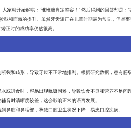
大家就开始起哄：“谁谁谁肯定整容！” 然后得到的回答却是：“
个脸型和面貌的提升。虽然牙齿矫正在儿童时期最为常见，但是事
齿矫正时的成功率仍然很高。
突的断裂和畸形，导致牙齿不正常地排列。根据研究数据，患有腭
取奶水或进食时，容易出现吮吸困难，导致饮食不良和营养不足问
，发辅音时清晰度较差，这会影响正常的语言发展。
逆流到鼻腔和鼻咽部，导致口腔卫生状况下降，易患口腔疾病。