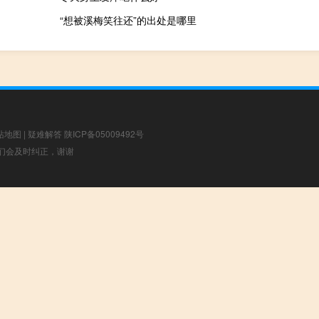
“想被溪梅笑往还”的出处是哪里
站地图
|
疑难解答
陕ICP备05009492号
，我们会及时纠正，谢谢