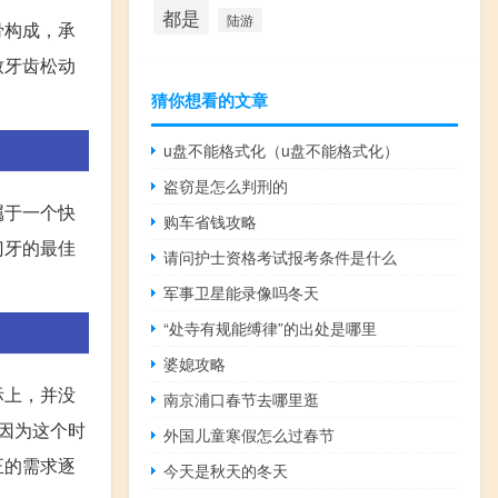
都是
陆游
骨构成，承
致牙齿松动
猜你想看的文章
u盘不能格式化（u盘不能格式化）
盗窃是怎么判刑的
属于一个快
购车省钱攻略
门牙的最佳
请问护士资格考试报考条件是什么
军事卫星能录像吗冬天
“处寺有规能缚律”的出处是哪里
婆媳攻略
际上，并没
南京浦口春节去哪里逛
，因为这个时
外国儿童寒假怎么过春节
正的需求逐
今天是秋天的冬天