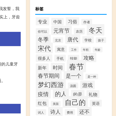
我发誓，我
标签
实上，牙齿
专业
习俗
中国
作者
冬天
元宵节
农历
你可以
冬季
唐代
学校
北京
孩子
宋代
寓意
工作
年初
年龄
攻略
很多人
手机
技能
春节
裂的儿童牙
时间
新年
春节期间
是一个
是一种
题。
梦幻西游
游戏
汤圆
的人
疫情
的是
礼物
自己的
红包
英语
美国
诗人
还不
词人
费用