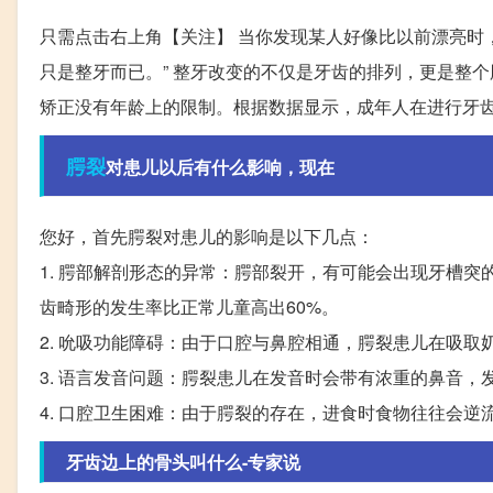
只需点击右上角【关注】 当你发现某人好像比以前漂亮时，
只是整牙而已。” 整牙改变的不仅是牙齿的排列，更是整
矫正没有年龄上的限制。根据数据显示，成年人在进行牙
腭裂
对患儿以后有什么影响，现在
您好，首先腭裂对患儿的影响是以下几点：
1. 腭部解剖形态的异常：腭部裂开，有可能会出现牙槽
齿畸形的发生率比正常儿童高出60%。
2. 吮吸功能障碍：由于口腔与鼻腔相通，腭裂患儿在吸
3. 语言发音问题：腭裂患儿在发音时会带有浓重的鼻音
4. 口腔卫生困难：由于腭裂的存在，进食时食物往往会
牙齿边上的骨头叫什么-专家说