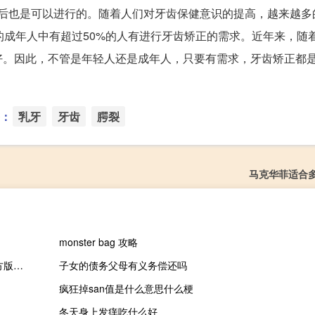
年后也是可以进行的。随着人们对牙齿保健意识的提高，越来越多
的成年人中有超过50%的人有进行牙齿矫正的需求。近年来，随
好。因此，不管是年轻人还是成年人，只要有需求，牙齿矫正都
：
乳牙
牙齿
腭裂
马克华菲适合
monster bag 攻略
CGA英雄联盟助手 V1.3.7 官方版（CGA英雄联盟助手 V1.3.7 官方版功能简介）
子女的债务父母有义务偿还吗
疯狂掉san值是什么意思什么梗
冬天身上发痒吃什么好