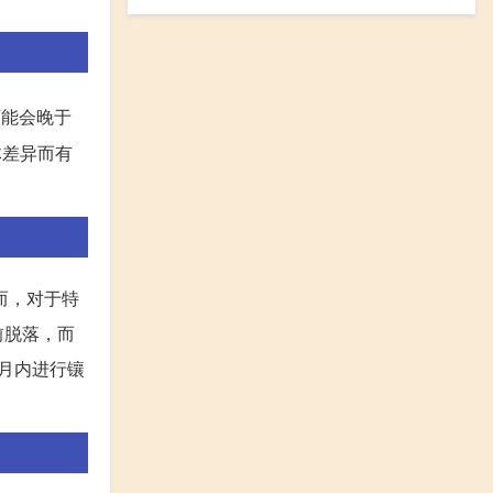
可能会晚于
体差异而有
而，对于特
前脱落，而
月内进行镶