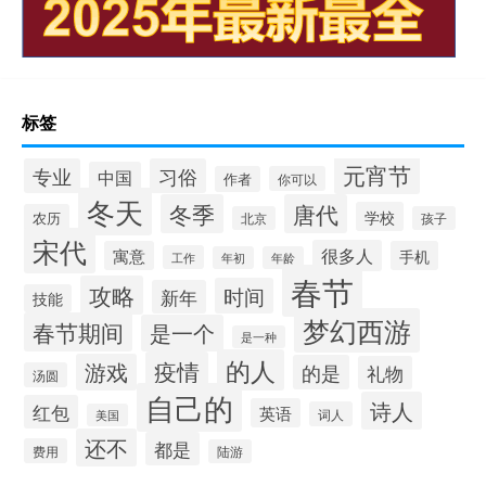
标签
元宵节
专业
习俗
中国
作者
你可以
冬天
冬季
唐代
学校
农历
北京
孩子
宋代
很多人
寓意
手机
工作
年初
年龄
春节
攻略
时间
新年
技能
梦幻西游
春节期间
是一个
是一种
的人
疫情
游戏
的是
礼物
汤圆
自己的
诗人
红包
英语
词人
美国
还不
都是
费用
陆游