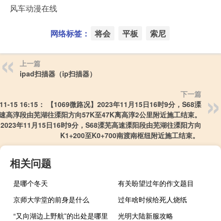
风车动漫在线
网络标签：
将会
平板
索尼
上一篇
ipad扫描器（ip扫描器）
下一篇
-11-15 16:15： 【1069微路况】2023年11月15日16时9分，S68溧
速高淳段由芜湖往溧阳方向57K至47K离高淳2公里附近施工结束。
2023年11月15日16时9分，S68溧芜高速溧阳段由芜湖往溧阳方向
K1+200至K0+700南渡南枢纽附近施工结束。 ​​​
相关问题
是哪个冬天
有关盼望过年的作文题目
京师大学堂的前身是什么
过年啥时候给死人烧纸
“又向湖边上野航”的出处是哪里
光明大陆新服攻略