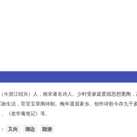
山阴（今浙江绍兴）人，南宋著名诗人。少时受家庭爱国思想熏陶
军旅生活，官至宝章阁待制。晚年退居家乡。创作诗歌今存九千
》、《老学庵笔记》等。
：
又向
湖边
陆游