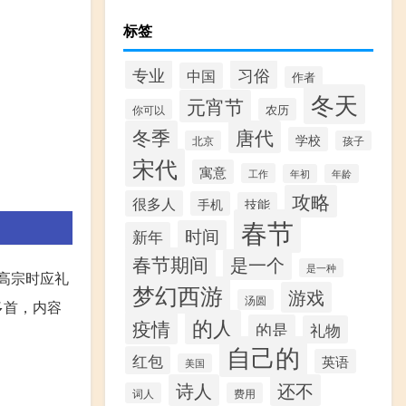
标签
专业
习俗
中国
作者
冬天
元宵节
农历
你可以
冬季
唐代
学校
北京
孩子
宋代
寓意
工作
年初
年龄
攻略
很多人
手机
技能
春节
时间
新年
春节期间
是一个
是一种
，高宗时应礼
梦幻西游
游戏
汤圆
多首，内容
的人
疫情
的是
礼物
自己的
红包
英语
美国
诗人
还不
词人
费用