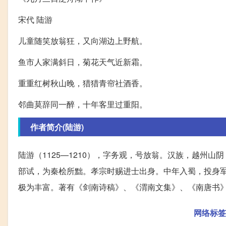
宋代 陆游
儿童随笑放翁狂，又向湖边上野航。
鱼市人家满斜日，菊花天气近新霜。
重重红树秋山晚，猎猎青帘社酒香。
邻曲莫辞同一醉，十年客里过重阳。
作者简介(陆游)
陆游（1125—1210），字务观，号放翁。汉族，越州
部试，为秦桧所黜。孝宗时赐进士出身。中年入蜀，投身
极为丰富。著有《剑南诗稿》、《渭南文集》、《南唐书
网络标签