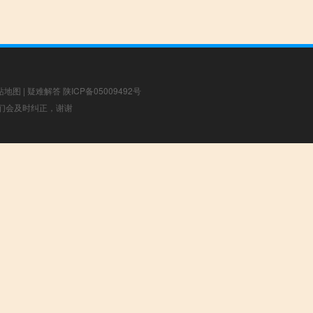
站地图
|
疑难解答
陕ICP备05009492号
，我们会及时纠正，谢谢