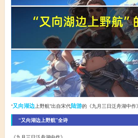
又向
湖边
陆游
“
上野航”出自宋代
的《九月三日泛舟湖中作
“又向湖边上野航”全诗
《九月三日泛舟湖中作》