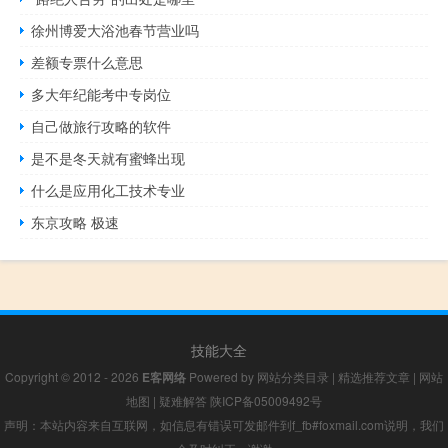
徐州博爱大浴池春节营业吗
差额专票什么意思
多大年纪能考中专岗位
自己做旅行攻略的软件
是不是冬天就有蜜蜂出现
什么是应用化工技术专业
东京攻略 极速
技能大全
Copyright © 2012 - 2026
E客网络
Powered by
网站分类目录
|
精选推荐文章
|
网站
地图
|
疑难解答
陕ICP备05009492号
声明：本站内容来自互联网，如信息有错误可发邮件到f_fb#foxmail.com说明，我们