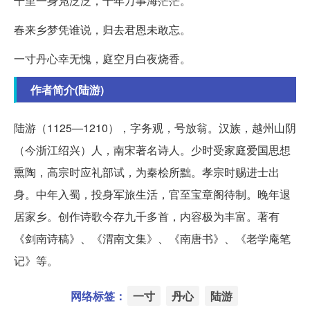
千里一身凫泛泛，十年万事海茫茫。
春来乡梦凭谁说，归去君恩未敢忘。
一寸丹心幸无愧，庭空月白夜烧香。
作者简介(陆游)
陆游（1125—1210），字务观，号放翁。汉族，越州山阴
（今浙江绍兴）人，南宋著名诗人。少时受家庭爱国思想
熏陶，高宗时应礼部试，为秦桧所黜。孝宗时赐进士出
身。中年入蜀，投身军旅生活，官至宝章阁待制。晚年退
居家乡。创作诗歌今存九千多首，内容极为丰富。著有
《剑南诗稿》、《渭南文集》、《南唐书》、《老学庵笔
记》等。
网络标签：
一寸
丹心
陆游