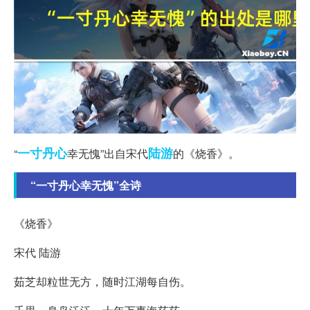
一寸
丹心
陆游
“
幸无愧”出自宋代
的《烧香》。
“一寸丹心幸无愧”全诗
《烧香》
宋代 陆游
茹芝却粒世无方，随时江湖每自伤。