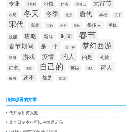
元宵节
专业
习俗
中国
作者
你可以
冬天
冬季
唐代
学校
农历
北京
孩子
宋代
很多人
寓意
手机
工作
年初
年龄
春节
攻略
时间
新年
技能
梦幻西游
春节期间
是一个
是一种
的人
疫情
游戏
的是
礼物
汤圆
自己的
诗人
红包
英语
词人
美国
还不
都是
费用
陆游
猜你想看的文章
代开票如何入账
非全日制本科可以考律师证吗
“路绝人告劳”的出处是哪里