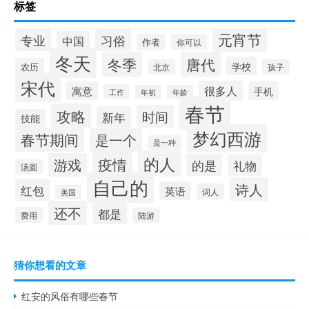
标签
元宵节
专业
习俗
中国
作者
你可以
冬天
冬季
唐代
学校
农历
北京
孩子
宋代
很多人
寓意
手机
工作
年初
年龄
春节
攻略
时间
新年
技能
梦幻西游
春节期间
是一个
是一种
的人
疫情
游戏
的是
礼物
汤圆
自己的
诗人
红包
英语
词人
美国
还不
都是
费用
陆游
猜你想看的文章
红安的风俗有哪些春节