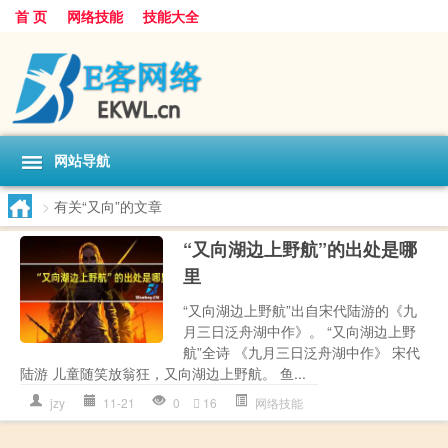
首 页
网络技能
技能大全
网站导航
>
有关“又向”的文章
“又向湖边上野航”的出处是哪
里
“又向湖边上野航”出自宋代陆游的《九
月三日泛舟湖中作》。 “又向湖边上野
航”全诗 《九月三日泛舟湖中作》 宋代
陆游 儿童随笑放翁狂，又向湖边上野航。 鱼...
jzy
11-21
0
16
网络技能