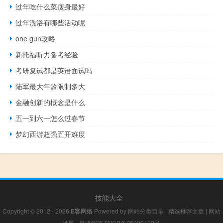
过年吃什么菜瘦身最好
过年洗浴有哪些活动呢
one gun攻略
新托福听力备考经验
考研复试都是英语面试吗
陆军最大年龄限制多大
金融创新的概念是什么
五一到六一怎么过春节
梦幻西游超强五开难度
技能大全
Copyright © 2012 - 2026
E客网络
Powered by
网站分类目录
|
精选推荐文章
|
网站
地图
|
疑难解答
陕ICP备05009492号