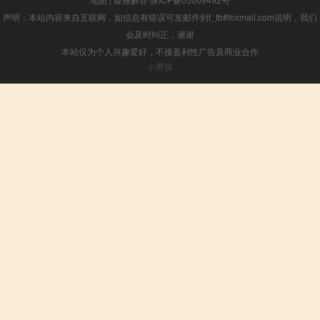
声明：本站内容来自互联网，如信息有错误可发邮件到f_fb#foxmail.com说明，我们
会及时纠正，谢谢
本站仅为个人兴趣爱好，不接盈利性广告及商业合作
小男孩