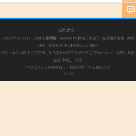
技能大全
Copyright © 2012 - 2026
E客网络
Powered by
网站分类目录
|
精选推荐文章
|
网站
地图
|
疑难解答
陕ICP备05009492号
声明：本站内容来自互联网，如信息有错误可发邮件到f_fb#foxmail.com说明，我们
会及时纠正，谢谢
本站仅为个人兴趣爱好，不接盈利性广告及商业合作
小男孩