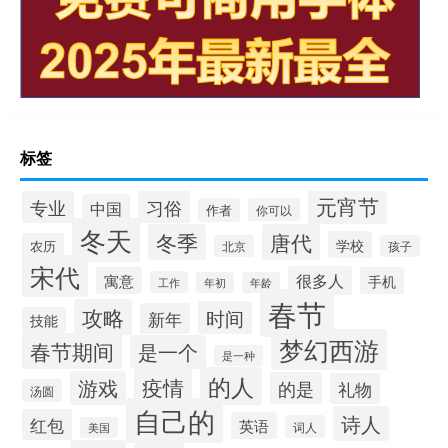
标签
元宵节
专业
习俗
中国
作者
你可以
冬天
冬季
唐代
学校
农历
北京
孩子
宋代
很多人
寓意
手机
工作
年初
年龄
春节
攻略
时间
新年
技能
梦幻西游
春节期间
是一个
是一种
的人
疫情
游戏
的是
礼物
汤圆
自己的
诗人
红包
英语
词人
美国