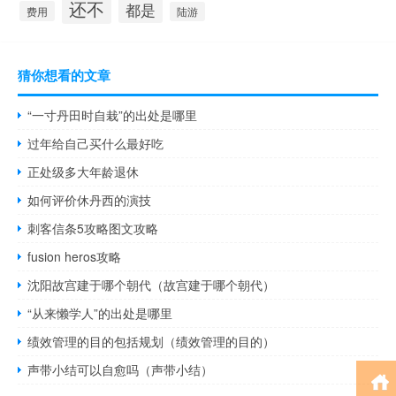
还不
都是
费用
陆游
猜你想看的文章
“一寸丹田时自栽”的出处是哪里
过年给自己买什么最好吃
正处级多大年龄退休
如何评价休丹西的演技
刺客信条5攻略图文攻略
fusion heros攻略
沈阳故宫建于哪个朝代（故宫建于哪个朝代）
“从来懒学人”的出处是哪里
绩效管理的目的包括规划（绩效管理的目的）
声带小结可以自愈吗（声带小结）