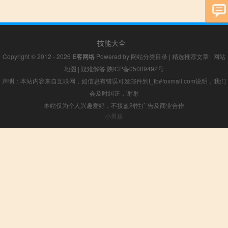
技能大全
Copyright © 2012 - 2026
E客网络
Powered by
网站分类目录
|
精选推荐文章
|
网站
地图
|
疑难解答
陕ICP备05009492号
声明：本站内容来自互联网，如信息有错误可发邮件到f_fb#foxmail.com说明，我们
会及时纠正，谢谢
本站仅为个人兴趣爱好，不接盈利性广告及商业合作
小男孩