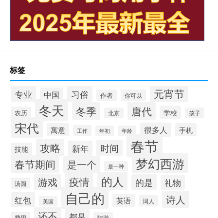
标签
元宵节
专业
习俗
中国
作者
你可以
冬天
冬季
唐代
学校
农历
北京
孩子
宋代
很多人
寓意
手机
工作
年初
年龄
春节
攻略
时间
新年
技能
梦幻西游
春节期间
是一个
是一种
的人
疫情
游戏
的是
礼物
汤圆
自己的
诗人
红包
英语
词人
美国
还不
都是
费用
陆游