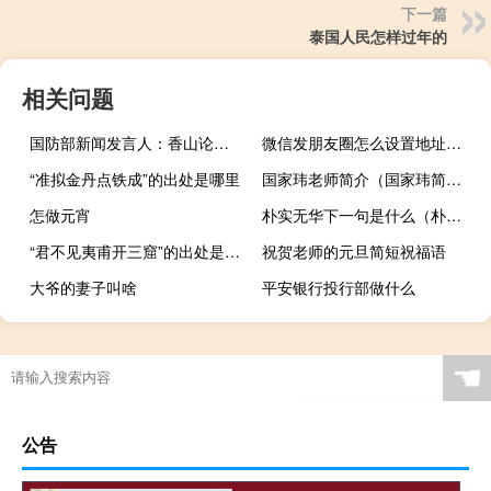
下一篇
泰国人民怎样过年的
相关问题
国防部新闻发言人：香山论坛目的之一就是能让各方都发出自己的声音
微信发朋友圈怎么设置地址显示（微信发朋友圈怎么设置地址）
“准拟金丹点铁成”的出处是哪里
国家玮老师简介（国家玮简介）
怎做元宵
朴实无华下一句是什么（朴实）
“君不见夷甫开三窟”的出处是哪里
祝贺老师的元旦简短祝福语
大爷的妻子叫啥
平安银行投行部做什么
☚
公告