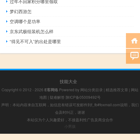
过年不回家积分哪里领取
梦幻西游怎
空调哪个是功率
京东武极组装机怎么样
“得见不可入”的出处是哪里
技能大全
Copyright © 2012 - 2026
E客网络
Powered by
网站分类目录
|
精选推荐文章
|
网站
地图
|
疑难解答
陕ICP备05009492号
声明：本站内容来自互联网，如信息有错误可发邮件到f_fb#foxmail.com说明，我们
会及时纠正，谢谢
本站仅为个人兴趣爱好，不接盈利性广告及商业合作
小男孩