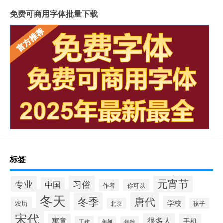
免费可商用字体批量下载
标签
元宵节
专业
习俗
中国
作者
你可以
冬天
冬季
唐代
学校
农历
北京
孩子
宋代
很多人
寓意
手机
工作
年初
年龄