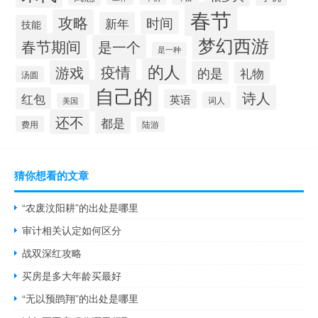
春节
攻略
时间
新年
技能
梦幻西游
春节期间
是一个
是一种
的人
疫情
游戏
的是
礼物
汤圆
自己的
诗人
红包
英语
词人
美国
还不
都是
费用
陆游
猜你想看的文章
“农废汶阳耕”的出处是哪里
审计相关认定如何区分
战双深红攻略
买房是多大年龄买最好
“无以预鹍翔”的出处是哪里