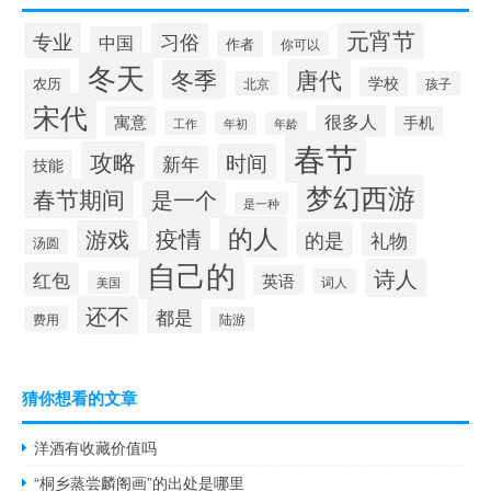
元宵节
专业
习俗
中国
作者
你可以
冬天
冬季
唐代
学校
农历
北京
孩子
宋代
很多人
寓意
手机
工作
年初
年龄
春节
攻略
时间
新年
技能
梦幻西游
春节期间
是一个
是一种
的人
疫情
游戏
的是
礼物
汤圆
自己的
诗人
红包
英语
词人
美国
还不
都是
费用
陆游
猜你想看的文章
洋酒有收藏价值吗
“桐乡蒸尝麟阁画”的出处是哪里