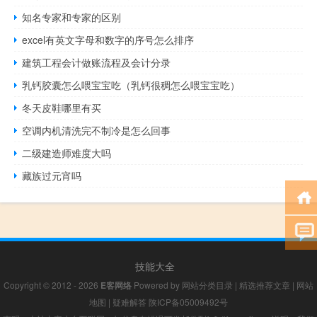
知名专家和专家的区别
excel有英文字母和数字的序号怎么排序
建筑工程会计做账流程及会计分录
乳钙胶囊怎么喂宝宝吃（乳钙很稠怎么喂宝宝吃）
冬天皮鞋哪里有买
空调内机清洗完不制冷是怎么回事
二级建造师难度大吗
藏族过元宵吗
技能大全
Copyright © 2012 - 2026
E客网络
Powered by
网站分类目录
|
精选推荐文章
|
网站
地图
|
疑难解答
陕ICP备05009492号