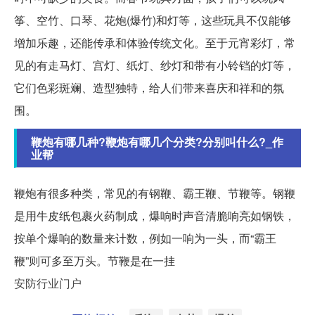
筝、空竹、口琴、花炮(爆竹)和灯等，这些玩具不仅能够
增加乐趣，还能传承和体验传统文化。至于元宵彩灯，常
见的有走马灯、宫灯、纸灯、纱灯和带有小铃铛的灯等，
它们色彩斑斓、造型独特，给人们带来喜庆和祥和的氛
围。
鞭炮有哪几种?鞭炮有哪几个分类?分别叫什么?_作
业帮
鞭炮有很多种类，常见的有钢鞭、霸王鞭、节鞭等。钢鞭
是用牛皮纸包裹火药制成，爆响时声音清脆响亮如钢铁，
按单个爆响的数量来计数，例如一响为一头，而“霸王
鞭”则可多至万头。节鞭是在一挂
安防行业门户