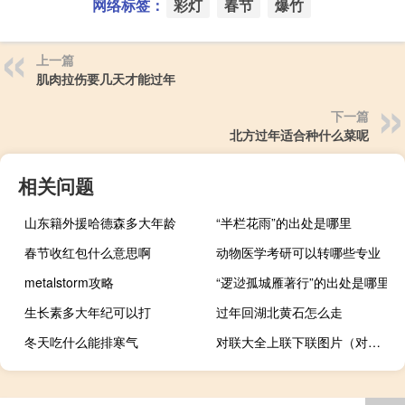
网络标签：
彩灯
春节
爆竹
上一篇
肌肉拉伤要几天才能过年
下一篇
北方过年适合种什么菜呢
相关问题
山东籍外援哈德森多大年龄
“半栏花雨”的出处是哪里
春节收红包什么意思啊
动物医学考研可以转哪些专业
metalstorm攻略
“逻逤孤城雁著行”的出处是哪里
生长素多大年纪可以打
过年回湖北黄石怎么走
冬天吃什么能排寒气
对联大全上联下联图片（对联大全上联下联）