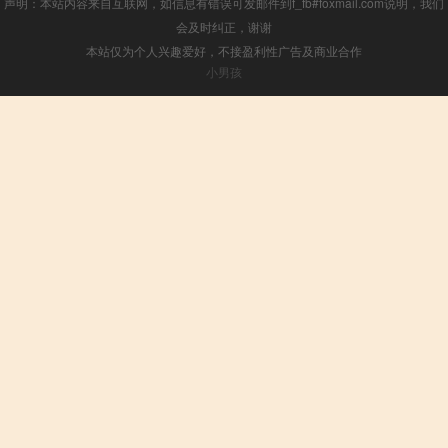
声明：本站内容来自互联网，如信息有错误可发邮件到f_fb#foxmail.com说明，我们
会及时纠正，谢谢
本站仅为个人兴趣爱好，不接盈利性广告及商业合作
小男孩