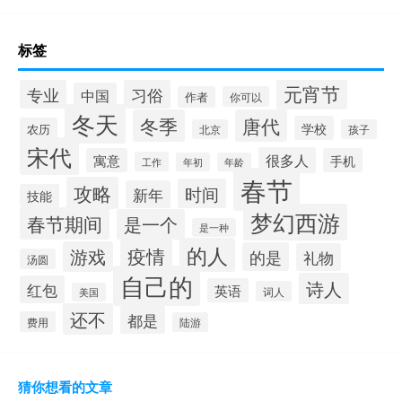
标签
元宵节
专业
习俗
中国
作者
你可以
冬天
冬季
唐代
学校
农历
北京
孩子
宋代
很多人
寓意
手机
工作
年初
年龄
春节
攻略
时间
新年
技能
梦幻西游
春节期间
是一个
是一种
的人
疫情
游戏
的是
礼物
汤圆
自己的
诗人
红包
英语
词人
美国
还不
都是
费用
陆游
猜你想看的文章