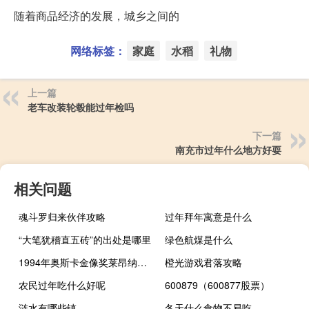
随着商品经济的发展，城乡之间的
网络标签：
家庭
水稻
礼物
上一篇
老车改装轮毂能过年检吗
下一篇
南充市过年什么地方好耍
相关问题
魂斗罗归来伙伴攻略
过年拜年寓意是什么
“大笔犹稽直五砖”的出处是哪里
绿色航煤是什么
1994年奥斯卡金像奖莱昂纳多（莱昂纳多迪卡普里奥-第88届奥斯卡金像奖最佳男主角介绍）
橙光游戏君落攻略
农民过年吃什么好呢
600879（600877股票）
涟水有哪些镇
冬天什么食物不易吃