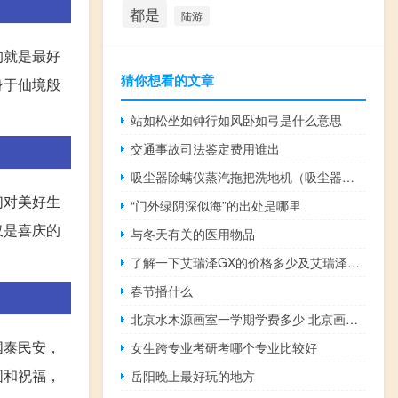
都是
陆游
的就是最好
猜你想看的文章
身于仙境般
站如松坐如钟行如风卧如弓是什么意思
交通事故司法鉴定费用谁出
吸尘器除螨仪蒸汽拖把洗地机（吸尘器简介）
们对美好生
“门外绿阴深似海”的出处是哪里
仅是喜庆的
与冬天有关的医用物品
了解一下艾瑞泽GX的价格多少及艾瑞泽GX配置怎么样
春节播什么
北京水木源画室一学期学费多少 北京画室集训多少钱
国泰民安，
女生跨专业考研考哪个专业比较好
圆和祝福，
岳阳晚上最好玩的地方