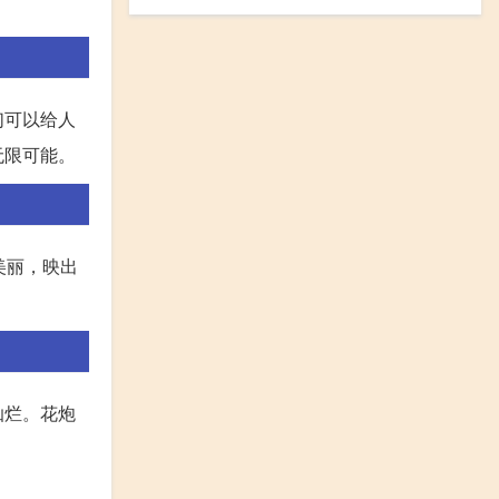
们可以给人
无限可能。
美丽，映出
灿烂。花炮