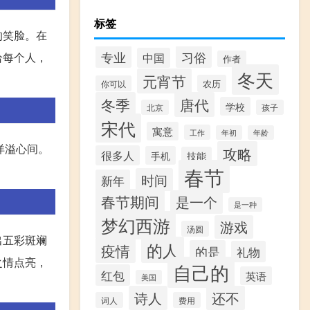
标签
的笑脸。在
专业
习俗
给每个人，
中国
作者
冬天
元宵节
农历
你可以
冬季
唐代
学校
北京
孩子
宋代
寓意
工作
年初
年龄
洋溢心间。
攻略
很多人
手机
技能
春节
时间
新年
春节期间
是一个
是一种
梦幻西游
游戏
汤圆
出五彩斑斓
的人
疫情
的是
礼物
之情点亮，
自己的
红包
英语
美国
诗人
还不
词人
费用