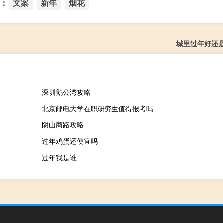
：
文案
新年
烟花
城里过年好还
深圳鹅公湾攻略
北京邮电大学在职研究生值得报考吗
阴山商路攻略
过年鸡蛋还便宜吗
过年我是谁