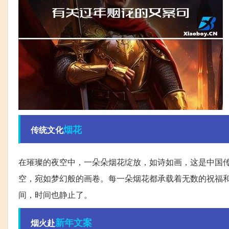
烟花
传统文化
在璀璨的夜空中，一朵朵烟花绽放，如诗如画，这是中国
空，宛如梦幻般的画卷。每一朵烟花都承载着无数的祝福
间，时间也静止了。
新年
文案
烟火赴