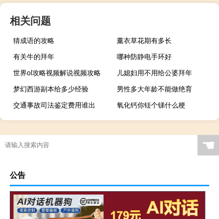
相关问题
猜成语的攻略
薰衣草花期有多长
有关牛的拜年
哪种防静电手环好
世界ol攻略视频解说视频攻略
儿媳妇用不用给公婆拜年
梦幻西游副本给多少经验
男性多大年龄不能做绝育
交通事故司法鉴定费用谁出
氧化钙你铥个锑什么梗
☚
公告