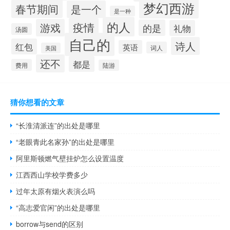
梦幻西游
春节期间
是一个
是一种
的人
疫情
游戏
的是
礼物
汤圆
自己的
诗人
红包
英语
词人
美国
还不
都是
费用
陆游
猜你想看的文章
“长淮清派连”的出处是哪里
“老眼青此名家孙”的出处是哪里
阿里斯顿燃气壁挂炉怎么设置温度
江西西山学校学费多少
过年太原有烟火表演么吗
“高志爱官闲”的出处是哪里
borrow与send的区别