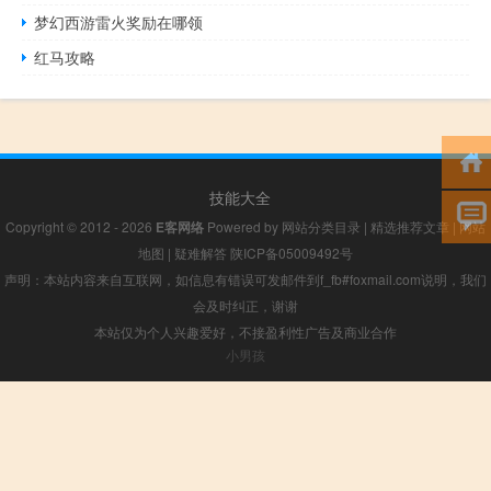
梦幻西游雷火奖励在哪领
红马攻略
技能大全
Copyright © 2012 - 2026
E客网络
Powered by
网站分类目录
|
精选推荐文章
|
网站
地图
|
疑难解答
陕ICP备05009492号
声明：本站内容来自互联网，如信息有错误可发邮件到f_fb#foxmail.com说明，我们
会及时纠正，谢谢
本站仅为个人兴趣爱好，不接盈利性广告及商业合作
小男孩