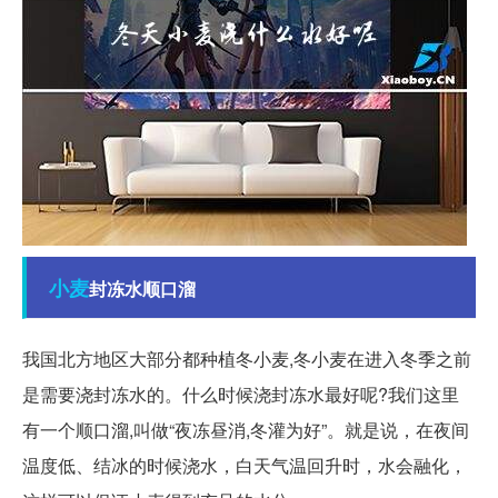
小麦
封冻水顺口溜
我国北方地区大部分都种植冬小麦,冬小麦在进入冬季之前
是需要浇封冻水的。什么时候浇封冻水最好呢?我们这里
有一个顺口溜,叫做“夜冻昼消,冬灌为好”。就是说，在夜间
温度低、结冰的时候浇水，白天气温回升时，水会融化，