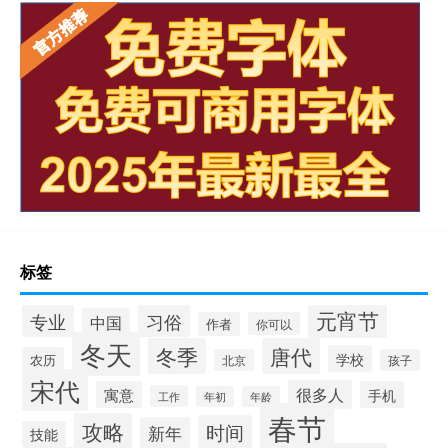
标签
元宵节
专业
习俗
中国
作者
你可以
冬天
冬季
唐代
学校
农历
北京
孩子
宋代
很多人
寓意
手机
工作
年初
年龄
春节
攻略
时间
新年
技能