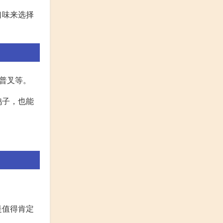
口味来选择
普叉等。
鸭子，也能
是值得肯定