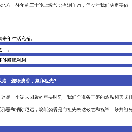
在北方，往年的三十晚上经常会有涮羊肉，但今年我们决定要做
着来年生活充裕。
之一。
能够顺顺利利。
放炮，烧纸烧香，祭拜祖先?
。这是一个家人团聚的重要时刻，我们会准备丰盛的酒席和美味
逐邪恶和消除厄运，烧纸烧香是向祖先表达敬意和祝福，祭拜祖