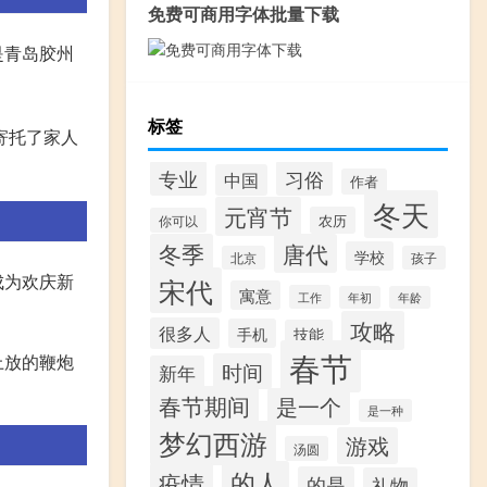
免费可商用字体批量下载
是青岛胶州
标签
寄托了家人
专业
习俗
中国
作者
冬天
元宵节
农历
你可以
冬季
唐代
学校
北京
孩子
成为欢庆新
宋代
寓意
工作
年初
年龄
攻略
很多人
手机
技能
春节
上放的鞭炮
时间
新年
春节期间
是一个
是一种
梦幻西游
游戏
汤圆
的人
疫情
的是
礼物