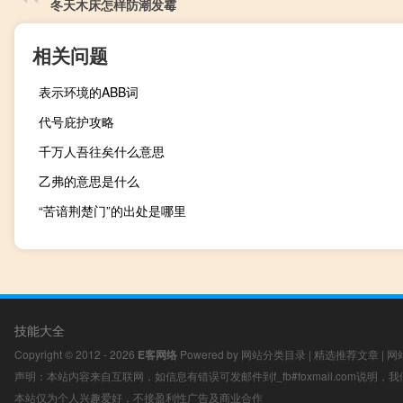
冬天木床怎样防潮发霉
相关问题
表示环境的ABB词
代号庇护攻略
千万人吾往矣什么意思
乙弗的意思是什么
“苦谙荆楚门”的出处是哪里
技能大全
Copyright © 2012 - 2026
E客网络
Powered by
网站分类目录
|
精选推荐文章
|
网
声明：本站内容来自互联网，如信息有错误可发邮件到f_fb#foxmail.com说明
本站仅为个人兴趣爱好，不接盈利性广告及商业合作