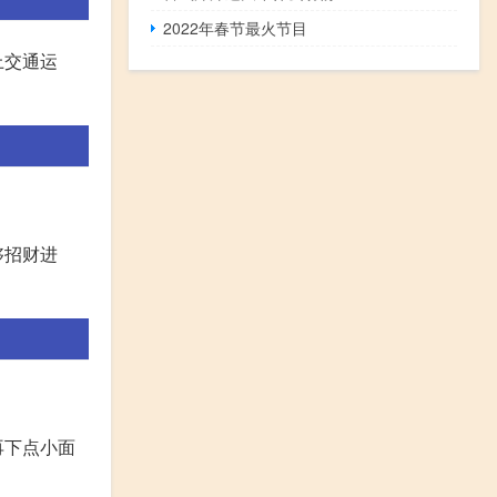
2022年春节最火节目
上交通运
够招财进
再下点小面