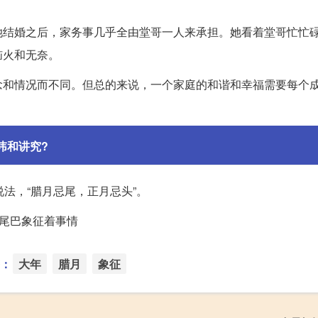
她结婚之后，家务事几乎全由堂哥一人来承担。她看着堂哥忙忙
恼火和无奈。
念和情况而不同。但总的来说，一个家庭的和谐和幸福需要每个
讳和讲究?
法，“腊月忌尾，正月忌头”。
为尾巴象征着事情
：
大年
腊月
象征