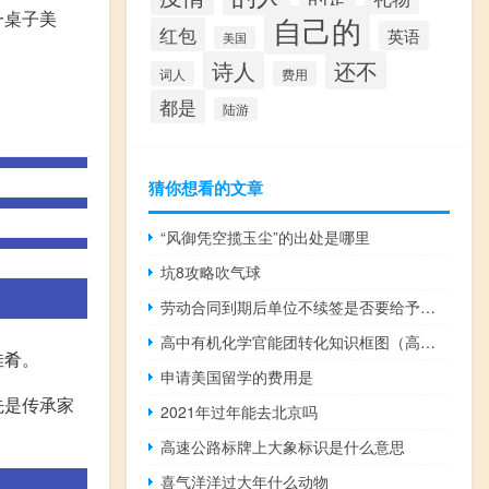
一桌子美
自己的
红包
英语
美国
诗人
还不
词人
费用
都是
陆游
猜你想看的文章
“风御凭空揽玉尘”的出处是哪里
坑8攻略吹气球
劳动合同到期后单位不续签是否要给予补偿
高中有机化学官能团转化知识框图（高中有机化学官能团）
佳肴。
申请美国留学的费用是
先是传承家
2021年过年能去北京吗
高速公路标牌上大象标识是什么意思
喜气洋洋过大年什么动物