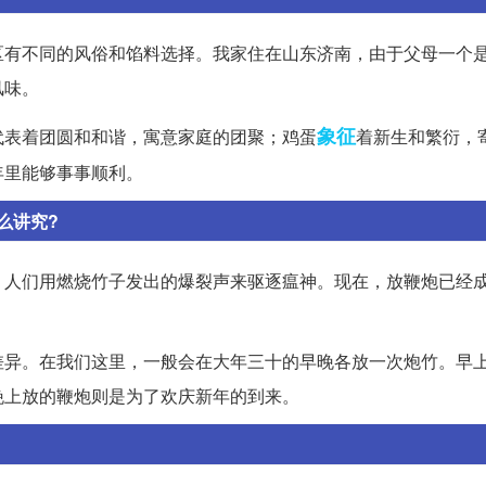
区有不同的风俗和馅料选择。我家住在山东济南，由于父母一个
风味。
象征
代表着团圆和和谐，寓意家庭的团聚；鸡蛋
着新生和繁衍，
年里能够事事顺利。
么讲究?
，人们用燃烧竹子发出的爆裂声来驱逐瘟神。现在，放鞭炮已经
差异。在我们这里，一般会在大年三十的早晚各放一次炮竹。早
晚上放的鞭炮则是为了欢庆新年的到来。