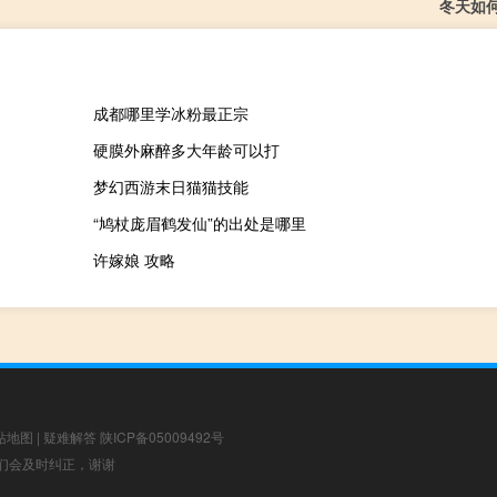
冬天如
成都哪里学冰粉最正宗
硬膜外麻醉多大年龄可以打
梦幻西游末日猫猫技能
“鸠杖庞眉鹤发仙”的出处是哪里
许嫁娘 攻略
站地图
|
疑难解答
陕ICP备05009492号
，我们会及时纠正，谢谢