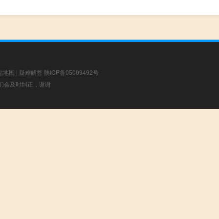
站地图
|
疑难解答
陕ICP备05009492号
，我们会及时纠正，谢谢