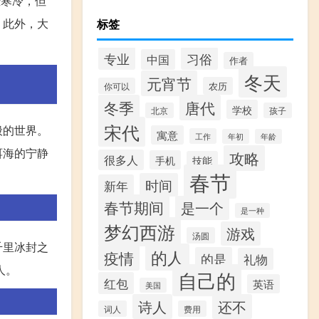
些寒冷，但
。此外，大
标签
专业
习俗
中国
作者
冬天
元宵节
农历
你可以
冬季
唐代
学校
北京
孩子
宋代
般的世界。
寓意
工作
年初
年龄
洱海的宁静
攻略
很多人
手机
技能
春节
时间
新年
春节期间
是一个
是一种
梦幻西游
游戏
汤圆
千里冰封之
的人
疫情
的是
礼物
人。
自己的
红包
英语
美国
诗人
还不
词人
费用