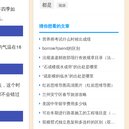
都是
陆游
年四季如
机。
猜你想看的文章
营养师考试什么时候出成绩
气温在18
borrow与send的区别
法规速递财政部现行有效规章目录（法规速递）
“石成楼观水成帘”的出处是哪里
“疏影横斜临水”的出处是哪里
点，这个时
红岩思维导图高清图片（红岩思维导图）
都不会错过
兰州安宁区春节旅游攻略
美国中学留学费用多少钱
可在冬期进行路基施工的工程项目是（ ）。
双横臂式独立悬架和多连杆的区别（双横臂式独立悬架和多连杆哪个好）