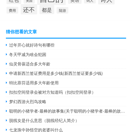
词人
美国
还不
都是
费用
陆游
猜你想看的文章
过年开心就好诗句有哪些
冬天甲减为啥会犯困
仙灵骨葆适合多大年龄
申请新西兰签证费用是多少钱(新西兰签证要多少钱)
特比萘芬适用多大年龄使用
扣扣空间登录会被对方知道吗（扣扣空间登录）
梦幻西游火烈鸟攻略
聪明的小猪学者-最棒的故事集(关于聪明的小猪学者-最棒的故事集简述)
脱线女是什么意思（脱线经纪人简介）
七龙珠中孙悟空的老婆叫什么