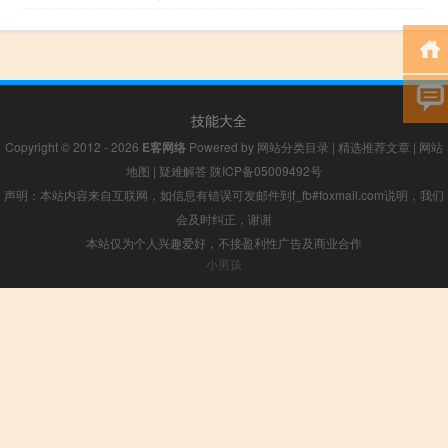
技能大全
Copyright © 2012 - 2026
E客网络
Powered by
网站分类目录
|
精选推荐文章
|
网站
地图
|
疑难解答
陕ICP备05009492号
声明：本站内容来自互联网，如信息有错误可发邮件到f_fb#foxmail.com说明，我们
会及时纠正，谢谢
本站仅为个人兴趣爱好，不接盈利性广告及商业合作
小男孩