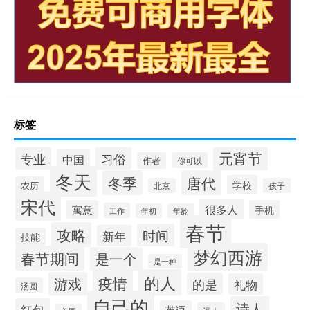
标签
元宵节
专业
习俗
中国
作者
你可以
冬天
冬季
唐代
学校
农历
北京
孩子
宋代
很多人
寓意
手机
工作
年初
年龄
春节
攻略
时间
新年
技能
梦幻西游
春节期间
是一个
是一种
的人
疫情
游戏
的是
礼物
汤圆
自己的
诗人
红包
英语