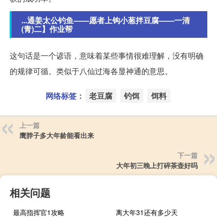
...通姜太公钓鱼——愿者上钩小葱拌豆腐——一清
(青)二】作业帮
这句话是一个谚语，意味着某些事情很难理解，没有明确
的规律可循。类似于八仙过海各显神通的意思。
网络标签：
老豆腐
钓饵
饵料
上一篇
鹰脖子多大年龄能看出来
下一篇
大年初三晚上打碎茶壶好吗
相关问题
最高指挥官1攻略
离大年31还有多少天