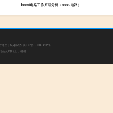
boost电路工作原理分析（boost电路）
站地图
|
疑难解答
陕ICP备05009492号
，我们会及时纠正，谢谢