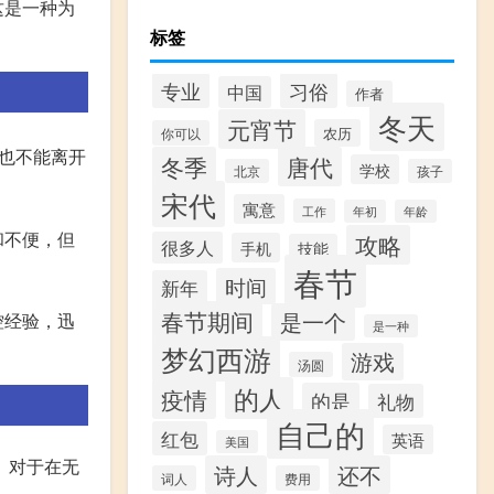
这是一种为
标签
专业
习俗
中国
作者
冬天
元宵节
农历
你可以
也不能离开
冬季
唐代
学校
北京
孩子
宋代
寓意
工作
年初
年龄
和不便，但
攻略
很多人
手机
技能
春节
时间
新年
春节期间
是一个
控经验，迅
是一种
梦幻西游
游戏
汤圆
的人
疫情
的是
礼物
自己的
红包
英语
美国
。对于在无
诗人
还不
词人
费用