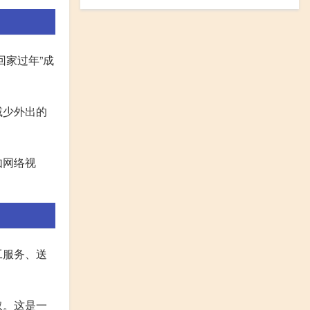
家过年”成
减少外出的
如网络视
工服务、送
取。这是一