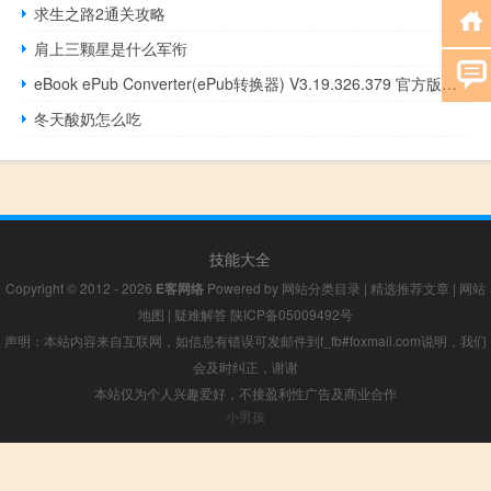
求生之路2通关攻略
肩上三颗星是什么军衔
eBook ePub Converter(ePub转换器) V3.19.326.379 官方版（eBook ePub Converter(ePub转换器) V3.19.326.379 官方版功能简介）
冬天酸奶怎么吃
技能大全
Copyright © 2012 - 2026
E客网络
Powered by
网站分类目录
|
精选推荐文章
|
网站
地图
|
疑难解答
陕ICP备05009492号
声明：本站内容来自互联网，如信息有错误可发邮件到f_fb#foxmail.com说明，我们
会及时纠正，谢谢
本站仅为个人兴趣爱好，不接盈利性广告及商业合作
小男孩