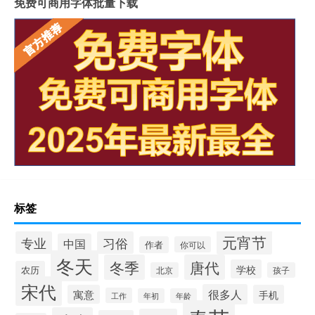
免费可商用字体批量下载
标签
元宵节
专业
习俗
中国
作者
你可以
冬天
冬季
唐代
学校
农历
北京
孩子
宋代
很多人
寓意
手机
工作
年初
年龄