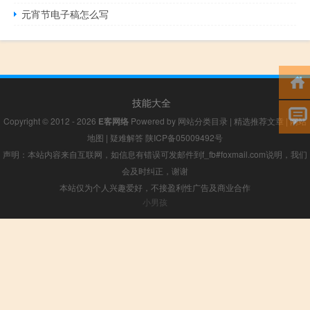
元宵节电子稿怎么写
技能大全
Copyright © 2012 - 2026
E客网络
Powered by
网站分类目录
|
精选推荐文章
|
网站
地图
|
疑难解答
陕ICP备05009492号
声明：本站内容来自互联网，如信息有错误可发邮件到f_fb#foxmail.com说明，我们
会及时纠正，谢谢
本站仅为个人兴趣爱好，不接盈利性广告及商业合作
小男孩