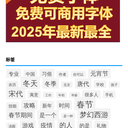
标签
元宵节
专业
习俗
中国
作者
你可以
冬天
冬季
唐代
学校
农历
北京
孩子
宋代
很多人
寓意
手机
工作
年初
年龄
春节
攻略
时间
新年
技能
梦幻西游
春节期间
是一个
是一种
的人
疫情
游戏
的是
礼物
汤圆