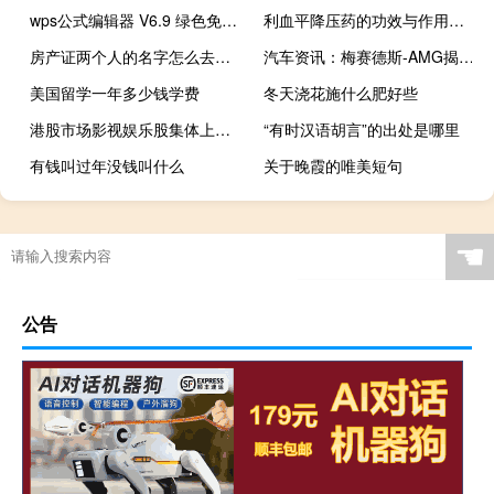
wps公式编辑器 V6.9 绿色免费版（wps公式编辑器 V6.9 绿色免费版功能简介）
利血平降压药的功效与作用（利血平降压药的副作用）
房产证两个人的名字怎么去掉一个
汽车资讯：梅赛德斯-AMG揭开了面纱的面纱它是一款非常特别的型号
美国留学一年多少钱学费
冬天浇花施什么肥好些
港股市场影视娱乐股集体上涨其中阿里影业涨超7%柠萌影视涨超5%猫眼娱乐、欢喜传媒、腾讯音乐和中国儒意涨超2%根据国家电影局统计2023年国庆档(9月29日至10月6日)电影总票房为27.34亿元同比增长超80%
“有时汉语胡言”的出处是哪里
有钱叫过年没钱叫什么
关于晚霞的唯美短句
☚
公告