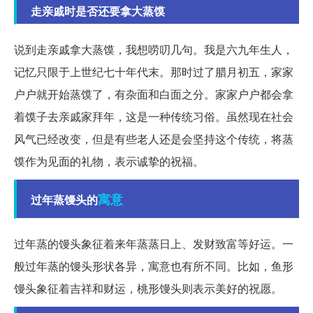
走亲戚时是否还要拿大蒸馍
说到走亲戚拿大蒸馍，我想唠叨几句。我是六九年生人，
记忆只限于上世纪七十年代末。那时过了腊月初五，家家
户户就开始蒸馍了，有杂面和白面之分。家家户户都会拿
着馍子去亲戚家拜年，这是一种传统习俗。虽然现在社会
风气已经改变，但是有些老人还是会坚持这个传统，将蒸
馍作为见面的礼物，表示诚挚的祝福。
寓意
过年蒸馒头的
过年蒸的馒头象征着来年蒸蒸日上、发财致富等好运。一
般过年蒸的馒头形状各异，寓意也有所不同。比如，鱼形
馒头象征着吉祥和财运，桃形馒头则表示美好的祝愿。