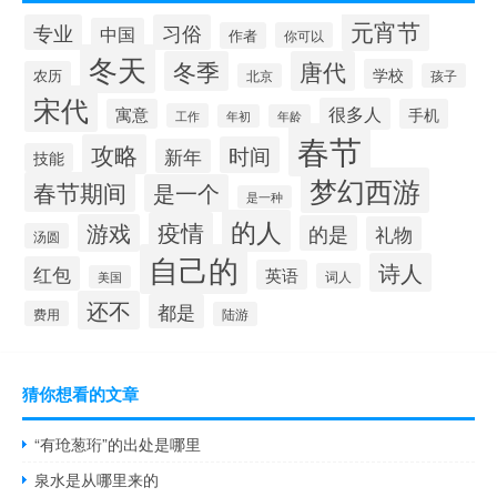
元宵节
专业
习俗
中国
作者
你可以
冬天
冬季
唐代
学校
农历
北京
孩子
宋代
很多人
寓意
手机
工作
年初
年龄
春节
攻略
时间
新年
技能
梦幻西游
春节期间
是一个
是一种
的人
疫情
游戏
的是
礼物
汤圆
自己的
诗人
红包
英语
词人
美国
还不
都是
费用
陆游
猜你想看的文章
“有玱葱珩”的出处是哪里
泉水是从哪里来的