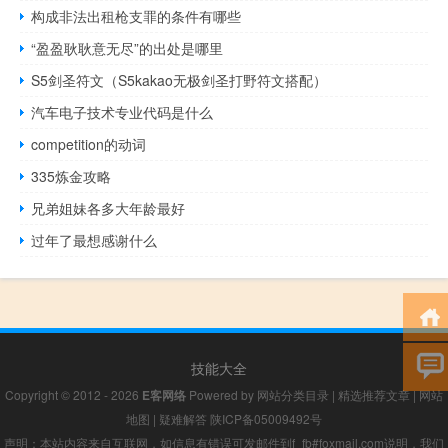
构成非法出租枪支罪的条件有哪些
“盈盈耿耿意无尽”的出处是哪里
S5剑圣符文（S5kakao无极剑圣打野符文搭配）
汽车电子技术专业代码是什么
competition的动词
335炼金攻略
兄弟姐妹各多大年龄最好
过年了最想感谢什么
技能大全
Copyright © 2012 - 2026
E客网络
Powered by
网站分类目录
|
精选推荐文章
|
网站
地图
|
疑难解答
陕ICP备05009492号
声明：本站内容来自互联网，如信息有错误可发邮件到f_fb#foxmail.com说明，我们