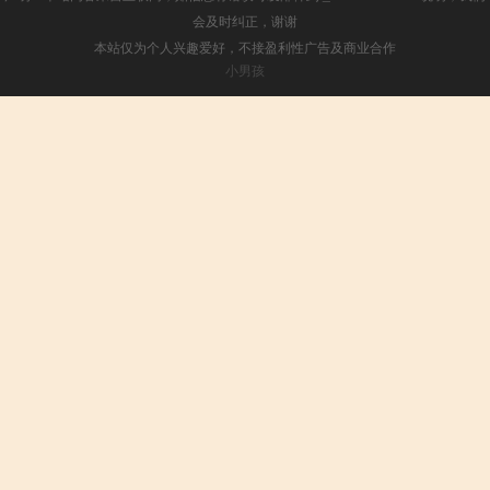
会及时纠正，谢谢
本站仅为个人兴趣爱好，不接盈利性广告及商业合作
小男孩