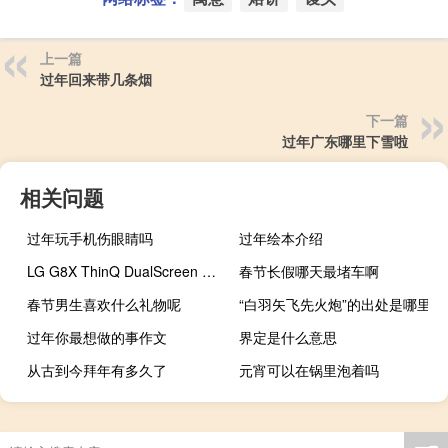
上一篇
过年回来带几条烟
下一篇
过年广东哪里下雪啦
相关问题
过年玩手机伤眼睛吗
过年绘本介绍
LG G8X ThinQ DualScreen 实测、动手玩，双萤幕一次满足你全方位需求
春节长假哪天最堵车啊
春节男生喜欢什么礼物呢
“白羽矢飞先火炮”的出处是哪里
过年你最想做的事作文
界定是什么意思
从古到今拜年有多久了
元宵可以在锅里泡着吗