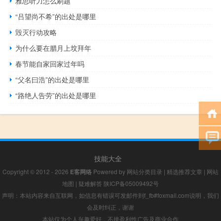
雅思听力怎么刷题
“吕望尚不希”的出处是哪里
毁灭行动攻略
为什么要在腊月上坟拜年
春节能自家回家过年吗
“父名曰浩”的出处是哪里
“路绝人告劳”的出处是哪里
技能大全
Copyright © 2012 - 2026
E客网络
Powered by
网站分类目录
|
精选推荐文章
|
网站
地图
|
疑难解答
陕ICP备05009492号
声明：本站内容来自互联网，如信息有错误可发邮件到f_fb#foxmail.com说明，我们
会及时纠正，谢谢
本站仅为个人兴趣爱好，不接盈利性广告及商业合作