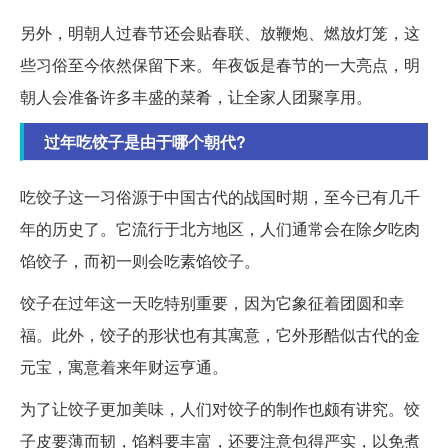
另外，明朝人过春节还会贴春联、放鞭炮、燃放灯笼，这
些习俗至今依然保留下来。年夜饭是春节的一大亮点，明
朝人会准备许多丰盛的菜肴，让全家人团聚享用。
过年吃饺子是由于哪个朝代?
吃饺子这一习俗源于中国古代的战国时期，至今已有几千
年的历史了。它流行于北方地区，人们通常会在除夕吃肉
馅饺子，而初一则会吃素馅饺子。
饺子在过年这一天吃特别重要，因为它象征着团圆和幸
福。此外，饺子的形状也有其寓意，它外形酷似古代的金
元宝，寓意着来年财运亨通。
为了让饺子更加美味，人们对饺子的制作也颇有讲究。饺
子皮要薄而韧，馅料要丰富，还要注意包得严实，以免煮