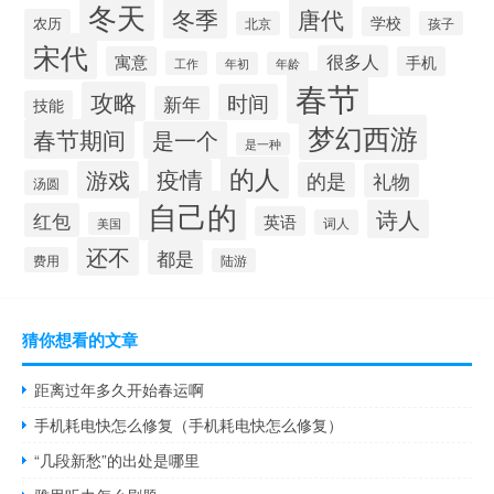
冬天
冬季
唐代
学校
农历
北京
孩子
宋代
很多人
寓意
手机
工作
年初
年龄
春节
攻略
时间
新年
技能
梦幻西游
春节期间
是一个
是一种
的人
疫情
游戏
的是
礼物
汤圆
自己的
诗人
红包
英语
词人
美国
还不
都是
费用
陆游
猜你想看的文章
距离过年多久开始春运啊
手机耗电快怎么修复（手机耗电快怎么修复）
“几段新愁”的出处是哪里