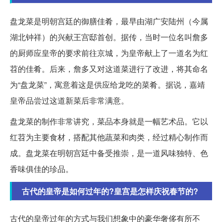
盘龙菜是明朝宫廷的御膳佳肴，最早由湖广安陆州（今属
湖北钟祥）的兴献王宫邸首创。据传，当时一位名叫詹多
的厨师应皇帝的要求前往京城，为皇帝献上了一道名为红
苕的佳肴。后来，詹多又对这道菜进行了改进，将其命名
为“盘龙菜”，寓意着这是供应给龙吃的菜肴。据说，嘉靖
皇帝品尝过这道新菜后非常满意。
盘龙菜的制作非常讲究，菜品本身就是一幅艺术品。它以
红苕为主要食材，搭配其他蔬菜和肉类，经过精心制作而
成。盘龙菜在明朝宫廷中备受推崇，是一道风味独特、色
香味俱佳的珍品。
古代的皇帝是如何过年的?皇宫是怎样庆祝春节的?
古代的皇帝过年的方式与我们想象中的豪华奢侈有所不