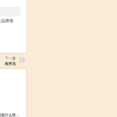
注品牌形
下一篇
程序员
价格暴跌35%！国际钻石巨头出手！这一措施史无前例→ 到底什么情况呢