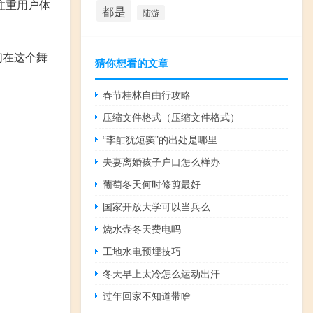
注重用户体
都是
陆游
们在这个舞
猜你想看的文章
春节桂林自由行攻略
压缩文件格式（压缩文件格式）
“李酣犹短窦”的出处是哪里
夫妻离婚孩子户口怎么样办
葡萄冬天何时修剪最好
国家开放大学可以当兵么
烧水壶冬天费电吗
工地水电预埋技巧
冬天早上太冷怎么运动出汗
过年回家不知道带啥