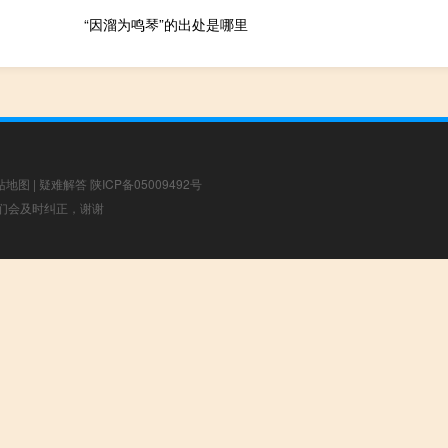
“因溜为鸣琴”的出处是哪里
站地图
|
疑难解答
陕ICP备05009492号
，我们会及时纠正，谢谢