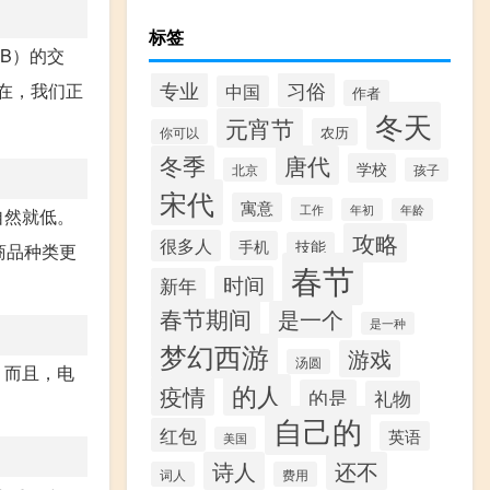
标签
B）的交
专业
习俗
现在，我们正
中国
作者
冬天
元宵节
农历
你可以
冬季
唐代
学校
北京
孩子
宋代
寓意
工作
年初
年龄
自然就低。
攻略
很多人
手机
技能
商品种类更
春节
时间
新年
春节期间
是一个
是一种
梦幻西游
游戏
汤圆
。而且，电
的人
疫情
的是
礼物
自己的
红包
英语
美国
诗人
还不
词人
费用