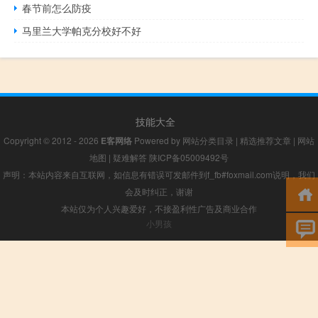
春节前怎么防疫
马里兰大学帕克分校好不好
技能大全
Copyright © 2012 - 2026
E客网络
Powered by
网站分类目录
|
精选推荐文章
|
网站
地图
|
疑难解答
陕ICP备05009492号
声明：本站内容来自互联网，如信息有错误可发邮件到f_fb#foxmail.com说明，我们
会及时纠正，谢谢
本站仅为个人兴趣爱好，不接盈利性广告及商业合作
小男孩