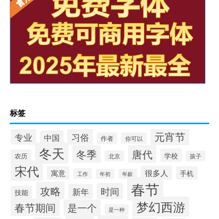
标签
元宵节
专业
习俗
中国
作者
你可以
冬天
冬季
唐代
学校
农历
北京
孩子
宋代
很多人
寓意
手机
工作
年初
年龄
春节
攻略
时间
新年
技能
梦幻西游
春节期间
是一个
是一种