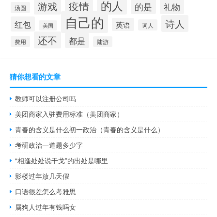
的人
疫情
游戏
的是
礼物
汤圆
自己的
诗人
红包
英语
词人
美国
还不
都是
费用
陆游
猜你想看的文章
教师可以注册公司吗
美团商家入驻费用标准（美团商家）
青春的含义是什么初一政治（青春的含义是什么）
考研政治一道题多少字
“相逢处处说干戈”的出处是哪里
影楼过年放几天假
口语很差怎么考雅思
属狗人过年有钱吗女