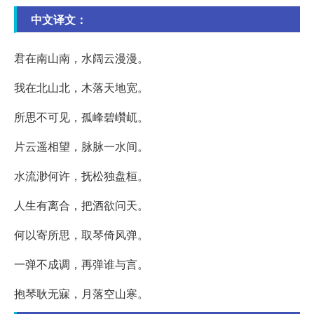
中文译文：
君在南山南，水阔云漫漫。
我在北山北，木落天地宽。
所思不可见，孤峰碧巑屼。
片云遥相望，脉脉一水间。
水流渺何许，抚松独盘桓。
人生有离合，把酒欲问天。
何以寄所思，取琴倚风弹。
一弹不成调，再弹谁与言。
抱琴耿无寐，月落空山寒。