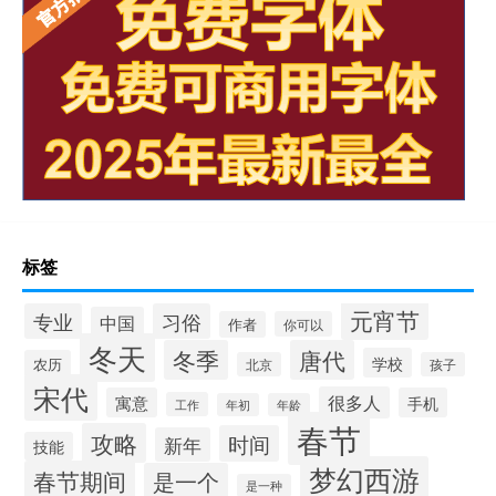
标签
元宵节
专业
习俗
中国
作者
你可以
冬天
冬季
唐代
学校
农历
北京
孩子
宋代
很多人
寓意
手机
工作
年初
年龄
春节
攻略
时间
新年
技能
梦幻西游
春节期间
是一个
是一种