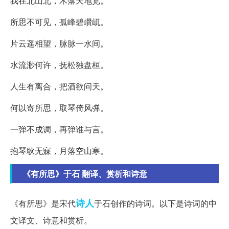
我在北山北，木落天地宽。
所思不可见，孤峰碧巑屼。
片云遥相望，脉脉一水间。
水流渺何许，抚松独盘桓。
人生有离合，把酒欲问天。
何以寄所思，取琴倚风弹。
一弹不成调，再弹谁与言。
抱琴耿无寐，月落空山寒。
《有所思》于石 翻译、赏析和诗意
诗人
《有所思》是宋代
于石创作的诗词。以下是诗词的中
文译文、诗意和赏析。