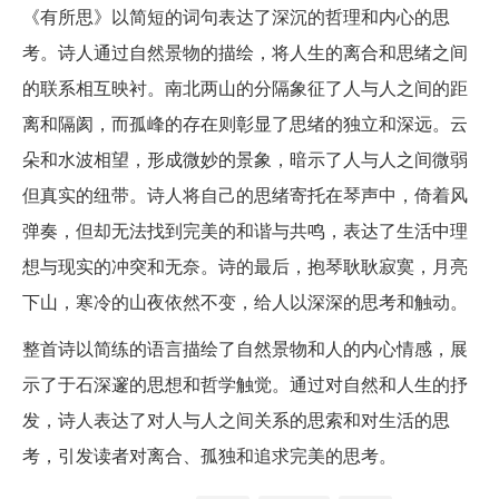
《有所思》以简短的词句表达了深沉的哲理和内心的思
考。诗人通过自然景物的描绘，将人生的离合和思绪之间
的联系相互映衬。南北两山的分隔象征了人与人之间的距
离和隔阂，而孤峰的存在则彰显了思绪的独立和深远。云
朵和水波相望，形成微妙的景象，暗示了人与人之间微弱
但真实的纽带。诗人将自己的思绪寄托在琴声中，倚着风
弹奏，但却无法找到完美的和谐与共鸣，表达了生活中理
想与现实的冲突和无奈。诗的最后，抱琴耿耿寂寞，月亮
下山，寒冷的山夜依然不变，给人以深深的思考和触动。
整首诗以简练的语言描绘了自然景物和人的内心情感，展
示了于石深邃的思想和哲学触觉。通过对自然和人生的抒
发，诗人表达了对人与人之间关系的思索和对生活的思
考，引发读者对离合、孤独和追求完美的思考。