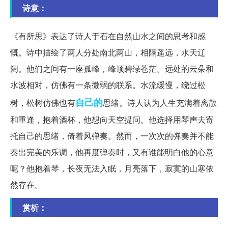
诗意：
《有所思》表达了诗人于石在自然山水之间的思考和感
慨。诗中描绘了两人分处南北两山，相隔遥远，水天辽
阔。他们之间有一座孤峰，峰顶碧绿苍茫。远处的云朵和
水波相对，仿佛有一条微弱的联系。水流缓慢，绕过松
自己的
树，松树仿佛也有
思绪。诗人认为人生充满着离散
和重逢，抱着酒杯，他想向天空提问。他选择用琴声去寄
托自己的思绪，倚着风弹奏。然而，一次次的弹奏并不能
奏出完美的乐调，他再度弹奏时，又有谁能明白他的心意
呢？他抱着琴，长夜无法入眠，月亮落下，寂寞的山寒依
然存在。
赏析：