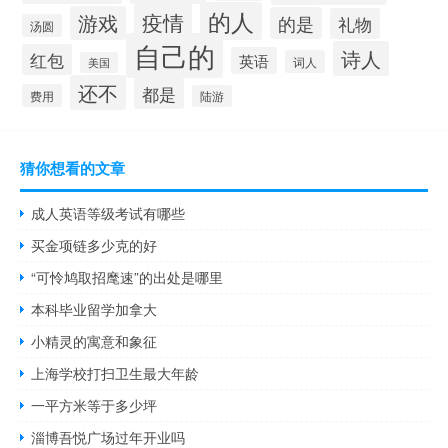
的人
疫情
游戏
的是
礼物
汤圆
自己的
诗人
红包
英语
词人
美国
还不
都是
费用
陆游
猜你想看的文章
成人英语等级考试有哪些
买金项链多少克的好
“可怜鸠取招麾速”的出处是哪里
本科毕业留学加拿大
小精灵的寓意和象征
上海学校打扫卫生最大年龄
一平方米等于多少坪
淄博吾悦广场过年开业吗