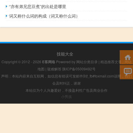
“亦有弟兄悲豆煮”的出处是哪里
词又称什么词的构成（词又称什么词）
技能大全
Copyright © 2012 - 2026
E客网络
Powered by
网站分类目录
|
精选推荐文章
|
网站
地图
|
疑难解答
陕ICP备05009492号
声明：本站内容来自互联网，如信息有错误可发邮件到f_fb#foxmail.com说明，我们
会及时纠正，谢谢
本站仅为个人兴趣爱好，不接盈利性广告及商业合作
小男孩