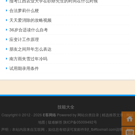
报考江西农业大学在职研究生的时间在什么时候
合法萝莉什么梗
天天爱消除的攻略视频
36岁合适读什么自考
应变计工作原理
朋友之间拜年怎么表达
南方雨夹雪过年冷吗
试用期录用条件
技能大全
Copyright © 2012 - 2026
E客网络
Powered by
网站分类目录
|
精选推荐文章
|
网站
地图
|
疑难解答
陕ICP备05009492号
声明：本站内容来自互联网，如信息有错误可发邮件到f_fb#foxmail.com说明，我们