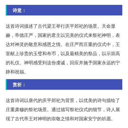
诗意：
这首诗词描述了古代梁王举行庆平郊祀的场景。天命显
赫，帝德庄严，国家的君主以完美的仪式来祭祀神明，表
达对神灵的敬意和感恩之情。在庄严而庄重的仪式中，王
室献上珍贵的玉璧和布币，以及最精美的祭品，以示崇高
的礼仪。神明感受到这份虔诚，回应并施予国家永远的宁
静和祝福。
赏析：
这首诗词以唐代的庆平郊祀为背景，以优美的诗句描绘了
庄重肃穆的祭祀场景。通过描写祭祀仪式的细节，诗人展
现了古代帝王对神明的崇敬之情和对国家安宁的祈愿。