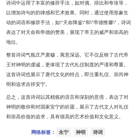
诗词中运用了丰富的修辞手法，如对偶、排比和夸张等，
以增加诗句的韵律感和艺术效果。同时，通过使用形象生
动的词语和修辞手法，如\"天命降鉴\"和\"帝德惟馨\"，诗词
表达了对天命和帝德的赞美，展现了帝王的威严和崇高的
地位。
整首诗词气氛庄严肃穆，寓意深远。它不仅反映了古代帝
王对神明的虔诚，更体现了古代礼仪制度的严谨和尊重。
这首诗词也展示了唐代文化的特点，即注重礼仪、崇尚神
明和追求吉祥安宁。
总之，这首诗词以其精炼的语言和深刻的意境，表达了对
神明的敬仰和对国家安宁的祈愿，展示了古代文人对礼仪
和崇高价值的追求，具有很高的艺术价值和文化意义。
网络标签：
永宁
神明
诗词