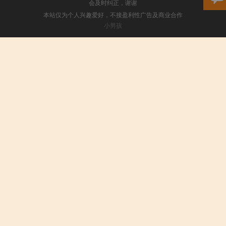
会及时纠正，谢谢
本站仅为个人兴趣爱好，不接盈利性广告及商业合作
小男孩