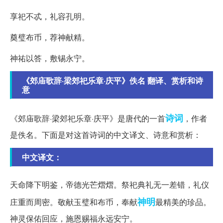
享祀不忒，礼容孔明。
奠璧布币，荐神献精。
神祐以答，敷锡永宁。
《郊庙歌辞·梁郊祀乐章·庆平》佚名 翻译、赏析和诗
意
诗词
《郊庙歌辞·梁郊祀乐章·庆平》是唐代的一首
，作者
是佚名。下面是对这首诗词的中文译文、诗意和赏析：
中文译文：
天命降下明鉴，帝德光芒熠熠。祭祀典礼无一差错，礼仪
神明
庄重而周密。敬献玉璧和布币，奉献
最精美的珍品。
神灵保佑回应，施恩赐福永远安宁。