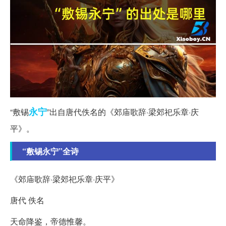
永宁
“敷锡
”出自唐代佚名的《郊庙歌辞·梁郊祀乐章·庆
平》。
“敷锡永宁”全诗
《郊庙歌辞·梁郊祀乐章·庆平》
唐代 佚名
天命降鉴，帝德惟馨。