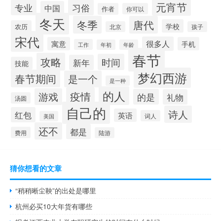
元宵节
专业
习俗
中国
作者
你可以
冬天
冬季
唐代
学校
农历
北京
孩子
宋代
很多人
寓意
手机
工作
年初
年龄
春节
攻略
时间
新年
技能
梦幻西游
春节期间
是一个
是一种
的人
疫情
游戏
的是
礼物
汤圆
自己的
诗人
红包
英语
词人
美国
还不
都是
费用
陆游
猜你想看的文章
“稍稍晰尘鞅”的出处是哪里
杭州必买10大年货有哪些