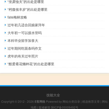
“坐肃憸夫”的出处是哪里
“枵腹俟丰岁”的出处是哪里
fate梅林攻略
过年初几适合回娘家拜年
大年初一可以接水管吗
本科毕业留学加拿大
过年期间吃面条吗作文
虎年的有关过年照片
“酷爱看花懒种花”的出处是哪里
技能大全
Copyright © 2012 - 2026
E客网络
Powered by
网站分类目录
|
精选推荐文章
|
网站
地图
|
疑难解答
陕ICP备05009492号