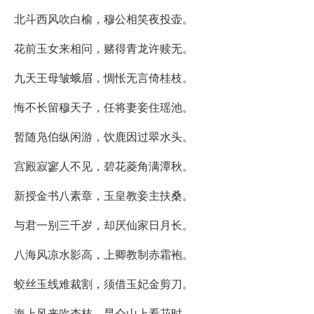
北斗西风吹白榆，穆公相笑夜投壶。
花前玉女来相问，赌得青龙许赎无。
九天王母皱蛾眉，惆怅无言倚桂枝。
悔不长留穆天子，任将妻妾住瑶池。
暂随凫伯纵闲游，饮鹿因过翠水头。
宫殿寂寥人不见，碧花菱角满潭秋。
新授金书八素章，玉皇教妾主扶桑。
与君一别三千岁，却厌仙家日月长。
八海风凉水影高，上卿教制赤霜袍。
蛟丝玉线难裁割，须借玉妃金剪刀。
海上风来吹杏枝，昆仑山上看花时。