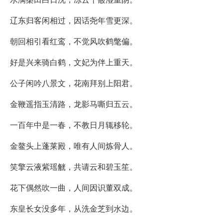
辽东归客闲相过，因话尧年雪更深。
朝回相引看红鸾，不觉风吹鹤氅偏。
好是兴来骑白鹤，文妃为伴上重天。
公子闲吟八景文，花南拜别上阳君。
金鞭遥指玉清路，龙影马嘶归五云。
一百年中是一春，不教日月辄移轮。
金鳌头上蓬莱殿，唯有人间炼骨人。
笑擎云液紫瑶觥，共请云和碧玉笙。
花下偶然吹一曲，人间因识董双成。
东皇长女没多年，从洗金芝到水边。