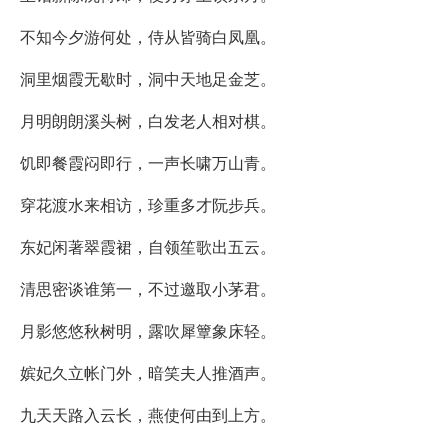
不知今夕游何处，侍从皆骑白凤凰。
洞里烟霞无歇时，洞中天地足金芝。
月明朗朗溪头树，白发老人相对棋。
饥即餐霞闷即行，一声长啸万山青。
穿花渡水来相访，珍重多才阮步兵。
东妃闲著翠霞裙，自领笙歌出五云。
清思密谈谁第一，不过邀取小茅君。
月影悠悠秋树明，露吹犀簟象床轻。
嫔妃久立帐门外，暗笑夫人推酒声。
九天天路入云长，燕使何由到上方。