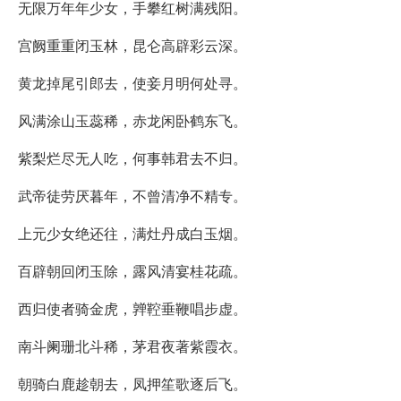
无限万年年少女，手攀红树满残阳。
宫阙重重闭玉林，昆仑高辟彩云深。
黄龙掉尾引郎去，使妾月明何处寻。
风满涂山玉蕊稀，赤龙闲卧鹤东飞。
紫梨烂尽无人吃，何事韩君去不归。
武帝徒劳厌暮年，不曾清净不精专。
上元少女绝还往，满灶丹成白玉烟。
百辟朝回闭玉除，露风清宴桂花疏。
西归使者骑金虎，亸鞚垂鞭唱步虚。
南斗阑珊北斗稀，茅君夜著紫霞衣。
朝骑白鹿趁朝去，凤押笙歌逐后飞。