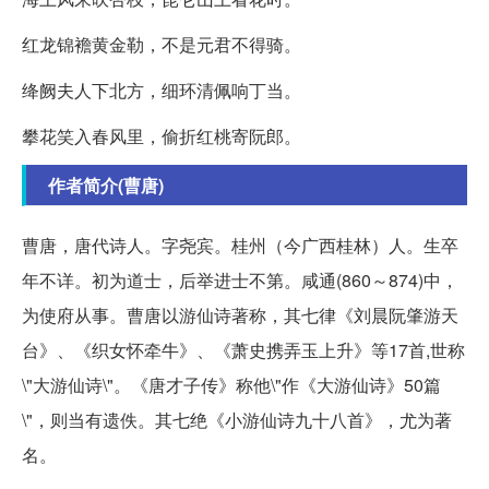
红龙锦襜黄金勒，不是元君不得骑。
绛阙夫人下北方，细环清佩响丁当。
攀花笑入春风里，偷折红桃寄阮郎。
作者简介(曹唐)
曹唐，唐代诗人。字尧宾。桂州（今广西桂林）人。生卒
年不详。初为道士，后举进士不第。咸通(860～874)中，
为使府从事。曹唐以游仙诗著称，其七律《刘晨阮肇游天
台》、《织女怀牵牛》、《萧史携弄玉上升》等17首,世称
\"大游仙诗\"。《唐才子传》称他\"作《大游仙诗》50篇
\"，则当有遗佚。其七绝《小游仙诗九十八首》，尤为著
名。