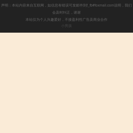
声明：本站内容来自互联网，如信息有错误可发邮件到f_fb#foxmail.com说明，我们
会及时纠正，谢谢
本站仅为个人兴趣爱好，不接盈利性广告及商业合作
小男孩