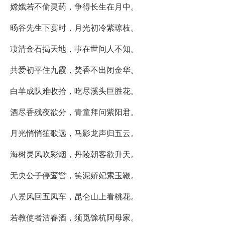
嫦娥若不偷灵药，争得长生在月中。
旸谷先生下宴时，月光初冷紫琼枝。
凄清金石揭天地，事在世间人不知。
共爱初平住九霞，焚香不出闭金华。
白羊成队难收拾，吃尽溪头巨胜花。
酒尽香残夜欲分，青童拜问紫阳君。
月光悄悄笙歌远，马影龙声归五云。
海树灵风吹彩烟，丹陵朝客欲升天。
无央公子停鸾辔，笑泥娇妃索玉鞭。
八景风回五凤车，昆仑山上看桃花。
若教使者沽春酒，须觅馀杭阿母家。