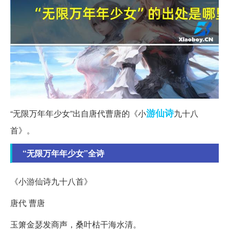
游仙诗
“无限万年年少女”出自唐代曹唐的《小
九十八
首》。
“无限万年年少女”全诗
《小游仙诗九十八首》
唐代 曹唐
玉箫金瑟发商声，桑叶枯干海水清。