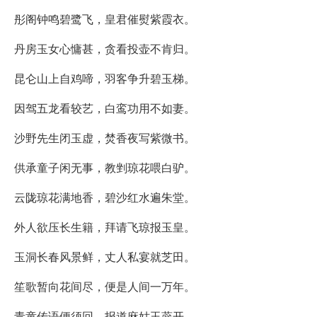
彤阁钟鸣碧鹭飞，皇君催熨紫霞衣。
丹房玉女心慵甚，贪看投壶不肯归。
昆仑山上自鸡啼，羽客争升碧玉梯。
因驾五龙看较艺，白鸾功用不如妻。
沙野先生闭玉虚，焚香夜写紫微书。
供承童子闲无事，教剉琼花喂白驴。
云陇琼花满地香，碧沙红水遍朱堂。
外人欲压长生籍，拜请飞琼报玉皇。
玉洞长春风景鲜，丈人私宴就芝田。
笙歌暂向花间尽，便是人间一万年。
青童传语便须回，报道麻姑玉蕊开。