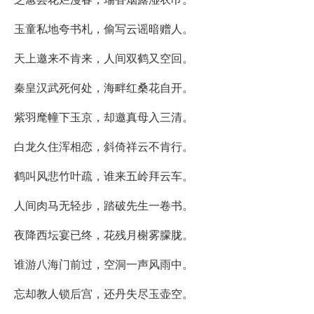
玉童私地夸书札，偷写云谣暗赠人。
天上邀来不肯来，人间双鹤又空回。
秦皇汉武死何处，海畔红桑花自开。
紫羽麾幢下玉京，却邀真母入三清。
白龙久住浑相恋，斜倚祥云不肯行。
鹤叫风悲竹叶疏，谁来五岭拜云车。
人间肉马无轻步，踏破先生一卷书。
夜降西坛宴已终，花残月榭雾朦胧。
谁游八海门前过，空洞一声风雨中。
忘却教人锁后宫，还丹失尽玉壶空。