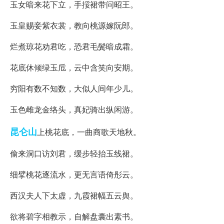
玉女暗来花下立，手挼裙带问昭王。
玉皇赐妾紫衣裳，教向桃源嫁阮郎。
烂煮琼花劝君吃，恐君毛鬓暗成霜。
花底休倾绿玉卮，云中含笑向安期。
穷阳有数不知数，大似人间年少儿。
玉色雌龙金络头，真妃骑出纵闲游。
昆仑山
上桃花底，一曲商歌天地秋。
偷来洞口访刘君，缓步轻抬玉线裙。
细擘桃花逐流水，更无言语倚彤云。
西汉夫人下太虚，九霞裙幅五云舆。
欲将碧字相教示，自解盘囊出素书。