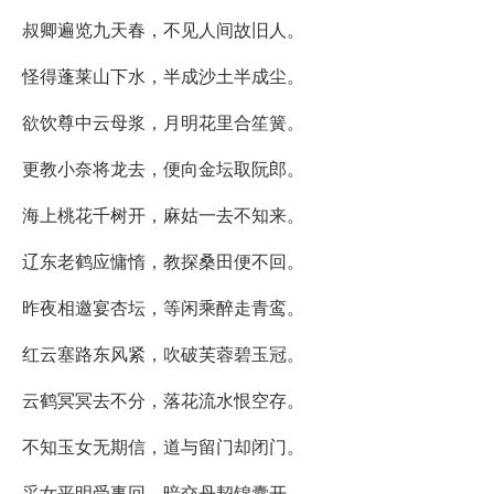
叔卿遍览九天春，不见人间故旧人。
怪得蓬莱山下水，半成沙土半成尘。
欲饮尊中云母浆，月明花里合笙簧。
更教小奈将龙去，便向金坛取阮郎。
海上桃花千树开，麻姑一去不知来。
辽东老鹤应慵惰，教探桑田便不回。
昨夜相邀宴杏坛，等闲乘醉走青鸾。
红云塞路东风紧，吹破芙蓉碧玉冠。
云鹤冥冥去不分，落花流水恨空存。
不知玉女无期信，道与留门却闭门。
采女平明受事回，暗交丹契锦囊开。