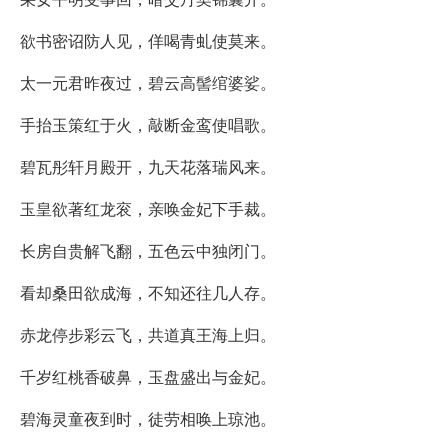
欲书密诏防人见，佯喝青虬使莫来。
太一元君昨夜过，碧云高髻绾婆娑。
手抬玉策红于火，敲断金鸾使唱歌。
碧瓦彤轩月殿开，九天花落瑞风来。
玉皇欲著红龙衮，亲唤金妃下手裁。
长房自贵解飞翻，五色云中独闭门。
看却桑田欲成海，不知还往几人存。
赤龙停步彩云飞，共道真王海上归。
千岁红桃香破鼻，玉盘盛出与金妃。
碧海灵童夜到时，徒劳相唤上琼池。