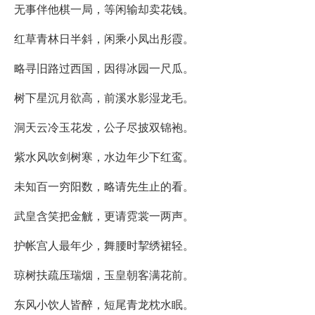
无事伴他棋一局，等闲输却卖花钱。
红草青林日半斜，闲乘小凤出彤霞。
略寻旧路过西国，因得冰园一尺瓜。
树下星沉月欲高，前溪水影湿龙毛。
洞天云冷玉花发，公子尽披双锦袍。
紫水风吹剑树寒，水边年少下红鸾。
未知百一穷阳数，略请先生止的看。
武皇含笑把金觥，更请霓裳一两声。
护帐宫人最年少，舞腰时挈绣裙轻。
琼树扶疏压瑞烟，玉皇朝客满花前。
东风小饮人皆醉，短尾青龙枕水眠。