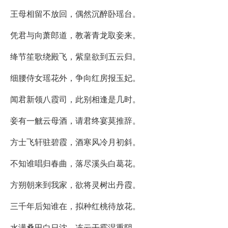
王母相留不放回，偶然沉醉卧瑶台。
凭君与向萧郎道，教著青龙取妾来。
绛节笙歌绕殿飞，紫皇欲到五云归。
细腰侍女瑶花外，争向红房报玉妃。
闻君新领八霞司，此别相逢是几时。
妾有一觥云母酒，请君终宴莫推辞。
方士飞轩驻碧霞，酒寒风冷月初斜。
不知谁唱归春曲，落尽溪头白葛花。
方朔朝来到我家，欲将灵树出丹霞。
三千年后知谁在，拟种红桃待放花。
水满桑田白日沈，冻云干霰湿重阴。