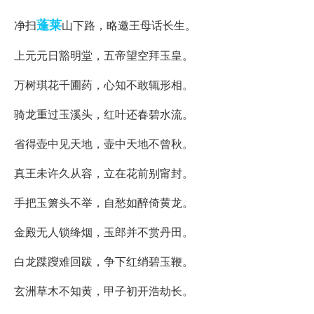
蓬莱
净扫
山下路，略邀王母话长生。
上元元日豁明堂，五帝望空拜玉皇。
万树琪花千圃药，心知不敢辄形相。
骑龙重过玉溪头，红叶还春碧水流。
省得壶中见天地，壶中天地不曾秋。
真王未许久从容，立在花前别甯封。
手把玉箫头不举，自愁如醉倚黄龙。
金殿无人锁绛烟，玉郎并不赏丹田。
白龙蹀躞难回跋，争下红绡碧玉鞭。
玄洲草木不知黄，甲子初开浩劫长。