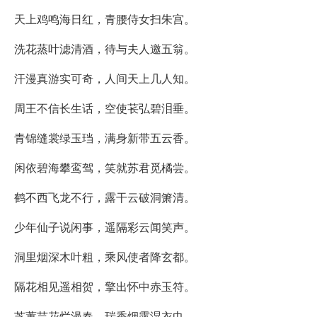
天上鸡鸣海日红，青腰侍女扫朱宫。
洗花蒸叶滤清酒，待与夫人邀五翁。
汗漫真游实可奇，人间天上几人知。
周王不信长生话，空使苌弘碧泪垂。
青锦缝裳绿玉珰，满身新带五云香。
闲依碧海攀鸾驾，笑就苏君觅橘尝。
鹤不西飞龙不行，露干云破洞箫清。
少年仙子说闲事，遥隔彩云闻笑声。
洞里烟深木叶粗，乘风使者降玄都。
隔花相见遥相贺，擎出怀中赤玉符。
芝蕙芸花烂漫春，瑞香烟露湿衣巾。