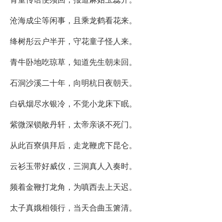
沧海成尘等闲事，且乘龙鹤看花来。
绛树彤云户半开，守花童子怪人来。
青牛卧地吃琼草，知道先生朝未回。
石洞沙溪二十年，向明杭日夜朝天。
白矾烟尽水银冷，不觉小龙床下眠。
紫微深锁敞丹轩，太帝亲谈不死门。
从此百寮俱拜后，走龙鞭虎下昆仑。
云衫玉带好威仪，三洞真人入奏时。
频着金鞭打龙角，为嗔西去上天迟。
太子真娥相领行，当天合曲玉箫清。