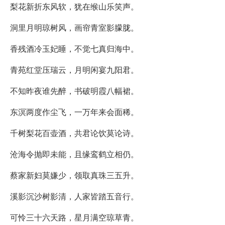
梨花新折东风软，犹在缑山乐笑声。
洞里月明琼树风，画帘青室影朦胧。
香残酒冷玉妃睡，不觉七真归海中。
青苑红堂压瑞云，月明闲宴九阳君。
不知昨夜谁先醉，书破明霞八幅裙。
东溟两度作尘飞，一万年来会面稀。
千树梨花百壶酒，共君论饮莫论诗。
沧海令抛即未能，且缘鸾鹤立相仍。
蔡家新妇莫嫌少，领取真珠三五升。
溪影沉沙树影清，人家皆踏五音行。
可怜三十六天路，星月满空琼草青。