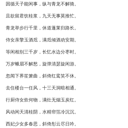
因循天子能闲事，纵与青龙不解骑。
且欲留君饮桂浆，九天无事莫推忙。
青龙举步行千里，休道蓬莱归路长。
侍女亲擎玉酒卮，满卮倾酒劝安期。
等闲相别三千岁，长忆水边分枣时。
万岁蛾眉不解愁，旋弹清瑟旋闲游。
忽闻下界笙箫曲，斜倚红鸾笑不休。
去住楼台一任风，十三天洞暗相通。
行厨侍女炊何物，满灶无烟玉炭红。
风动闲天清桂阴，水精帘箔冷沉沉。
西妃少女多春思，斜倚彤云尽日吟。