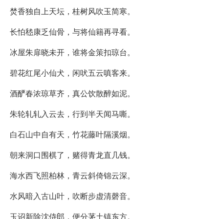
焚香独自上天坛，桂树风吹玉简寒。
长怕嵇康乏仙骨，与将仙籍再寻看。
冰屋朱扉晓未开，谁将金策扣琼台。
碧花红尾小仙犬，闲吠五云嗔客来。
酒酽春浓琼草齐，真公饮散醉如泥。
朱轮轧轧入云去，行到半天闻马嘶。
白石山中自有天，竹花藤叶隔溪烟。
朝来洞口围棋了，赌得青龙直几钱。
海水西飞照柏林，青云斜倚锦云深。
水风暗入古山叶，吹断步虚清磬音。
玉诏新除沈侍郎，便分茅土镇东方。