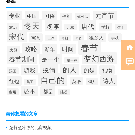
标签
元宵节
专业
习俗
中国
作者
你可以
冬天
冬季
唐代
学校
农历
北京
孩子
宋代
很多人
寓意
手机
工作
年初
年龄
春节
攻略
时间
新年
技能
梦幻西游
春节期间
是一个
是一种
的人
疫情
游戏
的是
礼物
汤圆
自己的
诗人
红包
英语
词人
美国
还不
都是
费用
陆游
猜你想看的文章
怎样煮冷冻的元宵视频