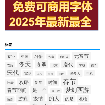
标签
元宵节
专业
习俗
中国
作者
你可以
冬天
冬季
唐代
学校
农历
北京
孩子
宋代
很多人
寓意
手机
工作
年初
年龄
春节
攻略
时间
新年
技能
梦幻西游
春节期间
是一个
是一种
的人
疫情
游戏
的是
礼物
汤圆