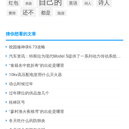
自己的
诗人
红包
英语
词人
美国
还不
都是
费用
陆游
猜你想看的文章
校园修神录6.73攻略
汽车资讯：​特斯拉为现代Model S提供了一系列动力传动系统选择
“食籍名中犹折寿”的出处是哪里
10kv高压配电室用什么灭火器
动么时候过年
过年牌位的供品放几个
桂林区号
“蓼村渔火夜移湾”的出处是哪里
冬天吃什么药防肺炎