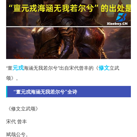
元戎
修文
“亶
海涵无我若尔兮”出自宋代曾丰的《
立武
颂》。
“亶元戎海涵无我若尔兮”全诗
《修文立武颂》
宋代 曾丰
斌哉公兮。