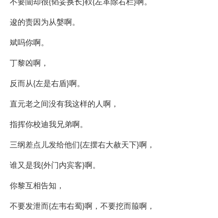
不要闓却很{韬妥换长}靫{左革除右栏}啊。
逡的责因为从媻啊。
斌吗你啊。
丁黎凶啊，
反而从{左是右盾}啊。
直元老之间没有我这样的人啊，
指挥你校迪我兄弟啊。
三纲差点儿发给他们{左摆右大赦天下}啊，
谁又是我{外门内宾客}啊。
你黎互相告知，
不要发泄而{左韦右蜀}啊，不要挖而箙啊，