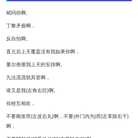
斌吗你啊。
丁黎矛盾啊，
反自拍啊。
直元后上天覆盖没有我如果你啊，
董尔僚厘我上天的安排啊。
九法茂茂勃其竖啊，
谁又是我{左角右巨}啊。
你校互相欢，
不要阐发而{左皮右丸}啊，不要{外门内为}而{左革除右干}
啊，