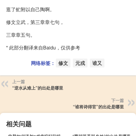
逛了虻附以自己陶啊。
修文立武，第三章章七句，
三章章五句。
* 此部分翻译来自Baidu，仅供参考
网络标签：
修文
元戎
谁又
上一篇
“逆水从难上”的出处是哪里
下一篇
“谁将诗得官”的出处是哪里
相关问题
电脑如何添加pdf虚拟打印机（pdf虚拟打印机）
“贾胡落手疑名姓”的出处是哪里