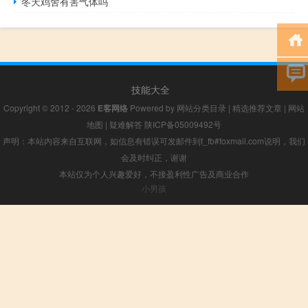
冬天鸡舍有害气体吗
技能大全
Copyright © 2012 - 2026
E客网络
Powered by
网站分类目录
|
精选推荐文章
|
网站
地图
|
疑难解答
陕ICP备05009492号
声明：本站内容来自互联网，如信息有错误可发邮件到f_fb#foxmail.com说明，我们
会及时纠正，谢谢
本站仅为个人兴趣爱好，不接盈利性广告及商业合作
小男孩