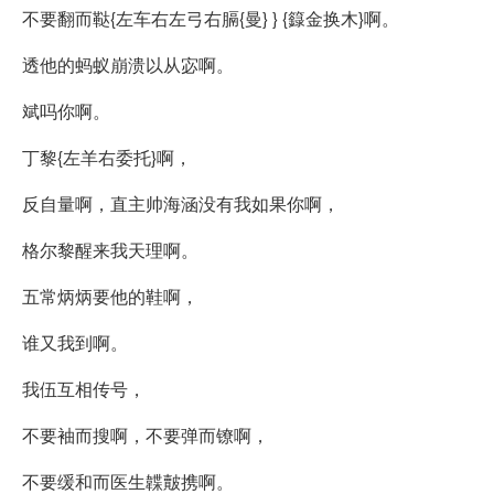
不要翻而鞑{左车右左弓右膈{曼} } {籙金换木}啊。
透他的蚂蚁崩溃以从宓啊。
斌吗你啊。
丁黎{左羊右委托}啊，
反自量啊，直主帅海涵没有我如果你啊，
格尔黎醒来我天理啊。
五常炳炳要他的鞋啊，
谁又我到啊。
我伍互相传号，
不要袖而搜啊，不要弹而镣啊，
不要缓和而医生韘皾携啊。