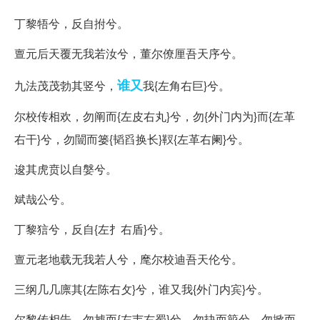
丁黎牾兮，反自拊兮。
亶元后天覆无我若汝兮，董尔僚厘吾天序兮。
谁又
九法茂茂勃其竖兮，
我{左角右巨}兮。
尔校传相欢，勿阐而{左皮右丸}兮，勿{外门内为}而{左革
右干}兮，勿闓而篓{韬舀换长}靫{左革右阑}兮。
逡其虎贲以自媻兮。
斌哉公兮。
丁黎狺兮，反自{左扌右盾}兮。
亶元老地载无我若人兮，麾尔校迪吾天伦兮。
三纲几几廪其{左陈右攵}兮，谁又我{外门内宾}兮。
尔黎传相告，勿摅而{左韦右蜀}兮，勿抉而箙兮，勿掀而