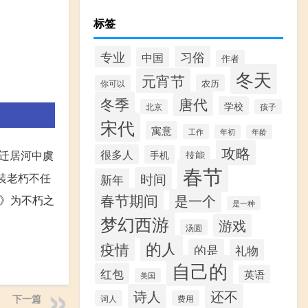
标签
专业
习俗
中国
作者
冬天
元宵节
农历
你可以
冬季
唐代
学校
北京
孩子
宋代
寓意
工作
年初
年龄
攻略
很多人
手机
迁居河中虞
技能
春节
时间
装老朽不任
新年
春节期间
是一个
品》为不朽之
是一种
梦幻西游
游戏
汤圆
的人
疫情
的是
礼物
自己的
红包
英语
美国
诗人
还不
下一篇
词人
费用