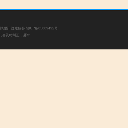
站地图
|
疑难解答
陕ICP备05009492号
，我们会及时纠正，谢谢