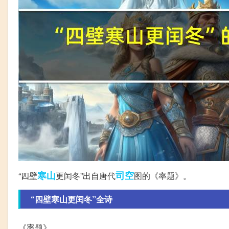
寒山
司空
“四壁
更闰冬”出自唐代
图的《率题》。
“四壁寒山更闰冬”全诗
《率题》