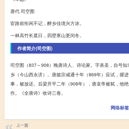
唐代 司空图
宦路前衔闲不记，醉乡佳境兴方浓。
一林高竹长遮日，四壁寒山更闰冬。
作者简介(司空图)
司空图（837～908）晚唐诗人、诗论家。字表圣，自号
乡（今山西永济）。唐懿宗咸通十年（869年）应试，擢
事，被放还。后梁开平二年（908年），唐哀帝被弑，他
作。《全唐诗》收诗三卷。
网络标签
上一篇