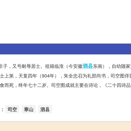
泗县
知非子，又号耐辱居士。祖籍临淮（今安徽
东南），自幼随家
进士上第，天复四年（904年），朱全忠召为礼部尚书，司空图佯
绝食而死，终年七十二岁。司空图成就主要在诗论，《二十四诗
：
司空
寒山
泗县