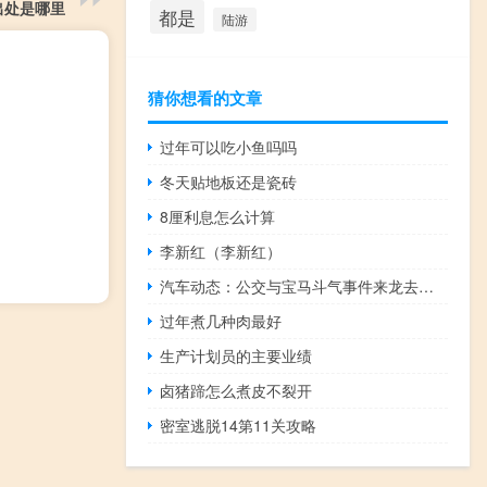
出处是哪里
都是
陆游
猜你想看的文章
过年可以吃小鱼吗吗
冬天贴地板还是瓷砖
8厘利息怎么计算
李新红（李新红）
汽车动态：公交与宝马斗气事件来龙去脉 公交与宝马斗气当事人如何处理
过年煮几种肉最好
生产计划员的主要业绩
卤猪蹄怎么煮皮不裂开
密室逃脱14第11关攻略