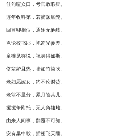
佳句喧众口，考官敢瑕疵。
连年收科第，若摘颔底髭。
回首卿相位，通途无他岐。
岂论校书郎，袍笏光参差。
童稚见称说，祝身得如斯。
侪辈妒且热，喘如竹筒吹。
老妇愿嫁女，约不论财赀。
老翁不量分，累月笞其儿。
搅搅争附托，无人角雄雌。
由来人间事，翻覆不可知。
安有巢中鷇，插翅飞天陲。