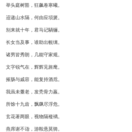
举头庭树豁，狂飙卷寒曦。
迢递山水隔，何由应埙篪。
别来就十年，君马记騧骊。
长女当及事，谁助出帨缡。
诸男皆秀朗，几能守家规。
文字锐气在，辉辉见旌麾。
摧肠与戚容，能复持酒卮。
我虽未耋老，发秃骨力羸。
所馀十九齿，飘飖尽浮危。
玄花著两眼，视物隔褷褵。
燕席谢不诣，游鞍悬莫骑。