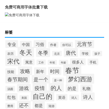
免费可商用字体批量下载
标签
元宵节
专业
习俗
中国
作者
你可以
冬天
冬季
唐代
学校
农历
北京
孩子
宋代
很多人
寓意
手机
工作
年初
年龄
春节
攻略
时间
新年
技能
梦幻西游
春节期间
是一个
是一种
的人
疫情
游戏
的是
礼物
汤圆
自己的
诗人
红包
英语
词人
美国
还不
都是
费用
陆游