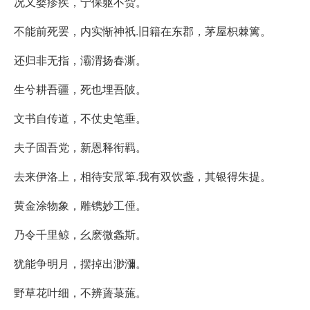
况又婴疹疾，宁保躯不赀。
不能前死罢，内实惭神祇.旧籍在东郡，茅屋枳棘篱。
还归非无指，灞渭扬春澌。
生兮耕吾疆，死也埋吾陂。
文书自传道，不仗史笔垂。
夫子固吾党，新恩释衔羁。
去来伊洛上，相待安罛箄.我有双饮盏，其银得朱提。
黄金涂物象，雕镌妙工倕。
乃令千里鲸，幺麽微螽斯。
犹能争明月，摆掉出渺瀰。
野草花叶细，不辨薋菉葹。