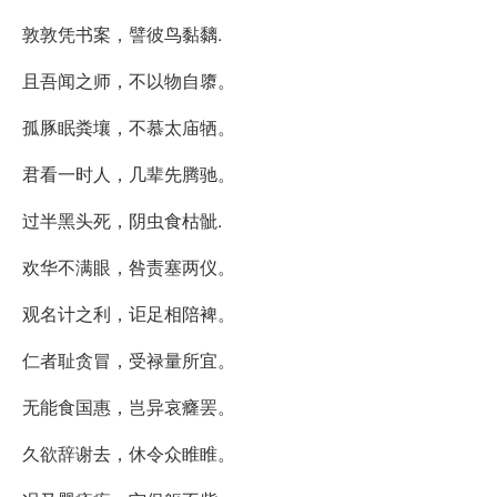
敦敦凭书案，譬彼鸟黏黐.
且吾闻之师，不以物自隳。
孤豚眠粪壤，不慕太庙牺。
君看一时人，几辈先腾驰。
过半黑头死，阴虫食枯骴.
欢华不满眼，咎责塞两仪。
观名计之利，讵足相陪裨。
仁者耻贪冒，受禄量所宜。
无能食国惠，岂异哀癃罢。
久欲辞谢去，休令众睢睢。