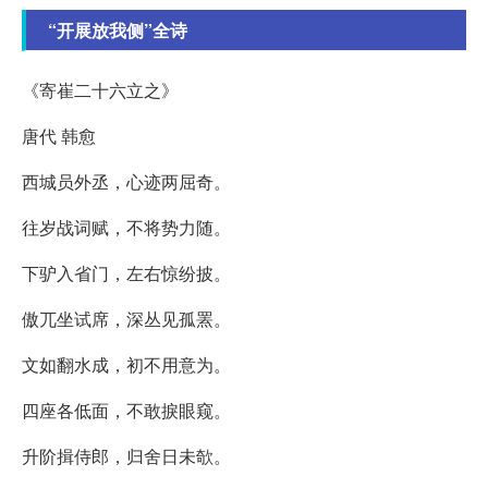
“开展放我侧”全诗
《寄崔二十六立之》
唐代 韩愈
西城员外丞，心迹两屈奇。
往岁战词赋，不将势力随。
下驴入省门，左右惊纷披。
傲兀坐试席，深丛见孤罴。
文如翻水成，初不用意为。
四座各低面，不敢捩眼窥。
升阶揖侍郎，归舍日未欹。