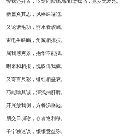
怜我还好古，宦途同险巇.每旬遗我书，竟岁无差池。
新篇奚其思，风幡肆逶迤。
又论诸毛功，劈水看蛟螭。
雷电生睒睗，角鬣相撑披。
属我感穷景，抱华不能摛。
唱来和相报，愧叹俾我疵。
又寄百尺彩，绯红相盛衰。
巧能喻其诚，深浅抽肝脾。
开展放我侧，方餐涕垂匙。
朋交日凋谢，存者逐利移。
子宁独迷误，缀缀意益弥。