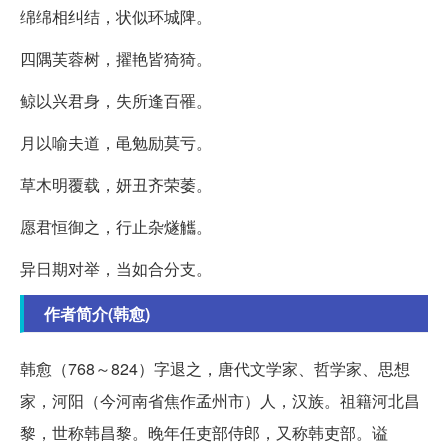
绵绵相纠结，状似环城陴。
四隅芙蓉树，擢艳皆猗猗。
鲸以兴君身，失所逢百罹。
月以喻夫道，黾勉励莫亏。
草木明覆载，妍丑齐荣萎。
愿君恒御之，行止杂燧觿。
异日期对举，当如合分支。
作者简介(韩愈)
韩愈（768～824）字退之，唐代文学家、哲学家、思想
家，河阳（今河南省焦作孟州市）人，汉族。祖籍河北昌
黎，世称韩昌黎。晚年任吏部侍郎，又称韩吏部。谥