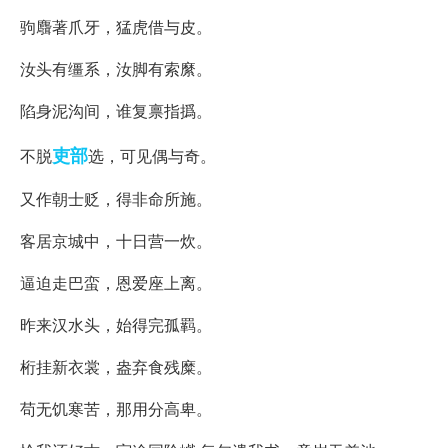
驹麛著爪牙，猛虎借与皮。
汝头有缰系，汝脚有索縻。
陷身泥沟间，谁复禀指撝。
吏部
不脱
选，可见偶与奇。
又作朝士贬，得非命所施。
客居京城中，十日营一炊。
逼迫走巴蛮，恩爱座上离。
昨来汉水头，始得完孤羁。
桁挂新衣裳，盎弃食残糜。
苟无饥寒苦，那用分高卑。