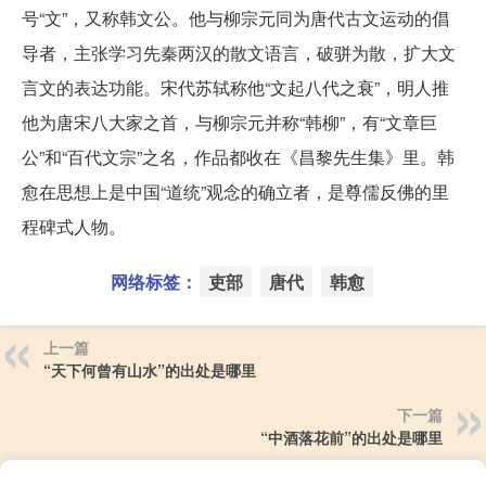
号“文”，又称韩文公。他与柳宗元同为唐代古文运动的倡
导者，主张学习先秦两汉的散文语言，破骈为散，扩大文
言文的表达功能。宋代苏轼称他“文起八代之衰”，明人推
他为唐宋八大家之首，与柳宗元并称“韩柳”，有“文章巨
公”和“百代文宗”之名，作品都收在《昌黎先生集》里。韩
愈在思想上是中国“道统”观念的确立者，是尊儒反佛的里
程碑式人物。
网络标签：
吏部
唐代
韩愈
上一篇
“天下何曾有山水”的出处是哪里
下一篇
“中酒落花前”的出处是哪里