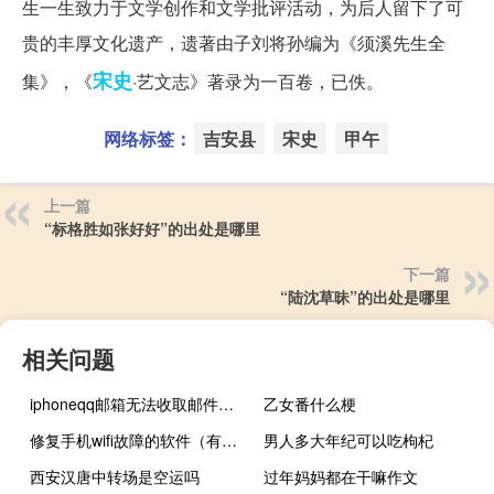
生一生致力于文学创作和文学批评活动，为后人留下了可
贵的丰厚文化遗产，遗著由子刘将孙编为《须溪先生全
宋史
集》，《
·艺文志》著录为一百卷，已佚。
网络标签：
吉安县
宋史
甲午
上一篇
“标格胜如张好好”的出处是哪里
下一篇
“陆沈草昧”的出处是哪里
相关问题
iphoneqq邮箱无法收取邮件（iphoneqq4.2）
乙女番什么梗
修复手机wifi故障的软件（有什么软件可以修复手机上的wifi吗）
男人多大年纪可以吃枸杞
西安汉唐中转场是空运吗
过年妈妈都在干嘛作文