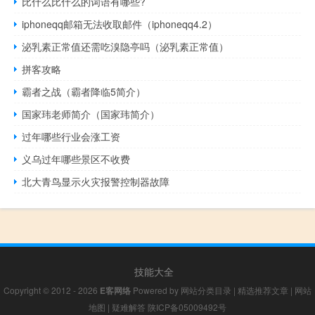
比什么比什么的词语有哪些?
iphoneqq邮箱无法收取邮件（iphoneqq4.2）
泌乳素正常值还需吃溴隐亭吗（泌乳素正常值）
拼客攻略
霸者之战（霸者降临5简介）
国家玮老师简介（国家玮简介）
过年哪些行业会涨工资
义乌过年哪些景区不收费
北大青鸟显示火灾报警控制器故障
技能大全
Copyright © 2012 - 2026
E客网络
Powered by
网站分类目录
|
精选推荐文章
|
网站
地图
|
疑难解答
陕ICP备05009492号