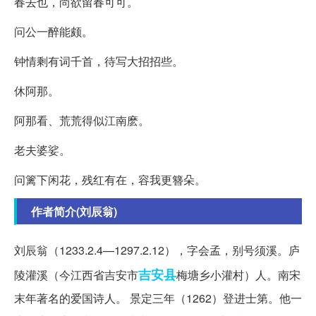
春去也，尚欲留春可可。
问公一醉能颇。
钟情剩有词千首，待写大招招些。
休阿那。
阿那看、荒荒得似江南麽。
老夫婆娑。
问篱下闲花，残红有在，容我更簪朵。
作者简介(刘辰翁)
刘辰翁（1233.2.4—1297.2.12），字会孟，别号须溪。庐
吉安县
陵灌溪（今江西省吉安市
梅塘乡小灌村）人。南宋
末年著名的爱国诗人。 景定三年（1262）登进士第。他一