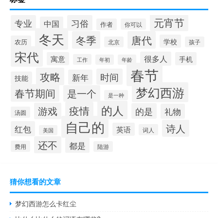
元宵节
专业
习俗
中国
作者
你可以
冬天
冬季
唐代
学校
农历
北京
孩子
宋代
很多人
寓意
手机
工作
年初
年龄
春节
攻略
时间
新年
技能
梦幻西游
春节期间
是一个
是一种
的人
疫情
游戏
的是
礼物
汤圆
自己的
诗人
红包
英语
词人
美国
还不
都是
费用
陆游
猜你想看的文章
梦幻西游怎么卡红尘