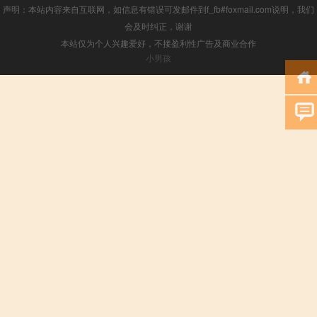
声明：本站内容来自互联网，如信息有错误可发邮件到f_fb#foxmail.com说明，我们
会及时纠正，谢谢
本站仅为个人兴趣爱好，不接盈利性广告及商业合作
小男孩