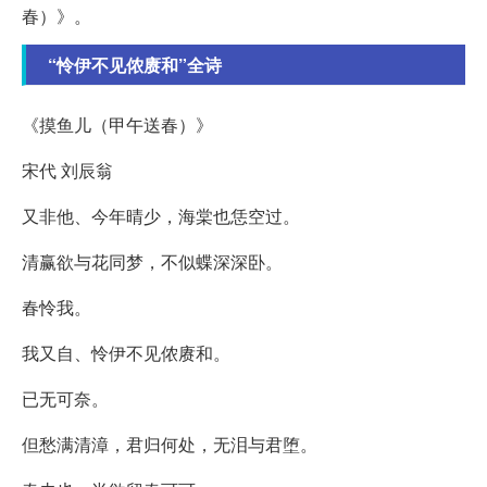
春）》。
“怜伊不见侬赓和”全诗
《摸鱼儿（甲午送春）》
宋代 刘辰翁
又非他、今年晴少，海棠也恁空过。
清赢欲与花同梦，不似蝶深深卧。
春怜我。
我又自、怜伊不见侬赓和。
已无可奈。
但愁满清漳，君归何处，无泪与君堕。