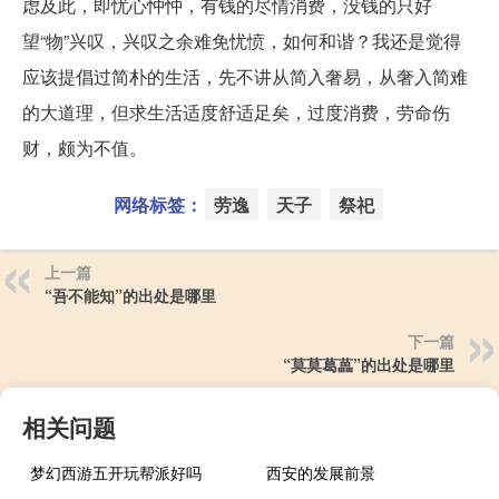
虑及此，即忧心忡忡，有钱的尽情消费，没钱的只好
望“物”兴叹，兴叹之余难免忧愤，如何和谐？我还是觉得
应该提倡过简朴的生活，先不讲从简入奢易，从奢入简难
的大道理，但求生活适度舒适足矣，过度消费，劳命伤
财，颇为不值。
网络标签：
劳逸
天子
祭祀
上一篇
“吾不能知”的出处是哪里
下一篇
“莫莫葛藟”的出处是哪里
相关问题
梦幻西游五开玩帮派好吗
西安的发展前景