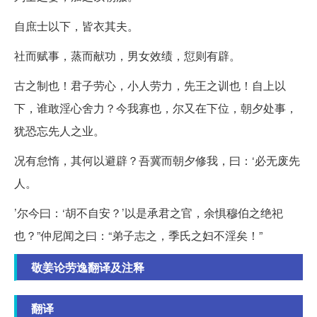
自庶士以下，皆衣其夫。
社而赋事，蒸而献功，男女效绩，愆则有辟。
古之制也！君子劳心，小人劳力，先王之训也！自上以
下，谁敢淫心舍力？今我寡也，尔又在下位，朝夕处事，
犹恐忘先人之业。
况有怠惰，其何以避辟？吾冀而朝夕修我，曰：‘必无废先
人。
’尔今曰：‘胡不自安？’以是承君之官，余惧穆伯之绝祀
也？”仲尼闻之曰：“弟子志之，季氏之妇不淫矣！”
敬姜论劳逸翻译及注释
翻译