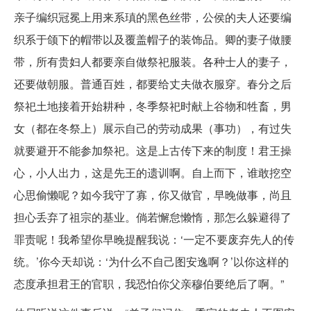
亲子编织冠冕上用来系瑱的黑色丝带，公侯的夫人还要编
织系于颌下的帽带以及覆盖帽子的装饰品。卿的妻子做腰
带，所有贵妇人都要亲自做祭祀服装。各种士人的妻子，
还要做朝服。普通百姓，都要给丈夫做衣服穿。春分之后
祭祀土地接着开始耕种，冬季祭祀时献上谷物和牲畜，男
女（都在冬祭上）展示自己的劳动成果（事功），有过失
就要避开不能参加祭祀。这是上古传下来的制度！君王操
心，小人出力，这是先王的遗训啊。自上而下，谁敢挖空
心思偷懒呢？如今我守了寡，你又做官，早晚做事，尚且
担心丢弃了祖宗的基业。倘若懈怠懒惰，那怎么躲避得了
罪责呢！我希望你早晚提醒我说：‘一定不要废弃先人的传
统。’你今天却说：‘为什么不自己图安逸啊？’以你这样的
态度承担君王的官职，我恐怕你父亲穆伯要绝后了啊。”