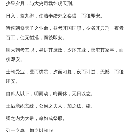
少采夕月，与大史司载纠虔天刑。
日入，监九御，使洁奉鐕郊之粢盛，而後即安。
诸侯朝修天子之业命，昼考其国国职，夕省其典刑，夜儆
百工，使无慆淫，而後即安。
卿大朝考其职，昼讲其庶政，夕序其业，夜庀其家事，而
後即安。
士朝受业，昼而讲贯，夕而习复，夜而计过，无憾，而後
即安。
自庶人以下，明而动，晦而休，无日以怠。
王后亲织玄紞，公侯之夫人，加之纮、綖。
卿之内为大带，命妇成祭服。
列士之妻，加之以朝服。