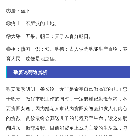
⑦居：坐下。
⑧瘠土：不肥沃的土地。
⑨大采：五采。朝日：天子以春分朝日。
⑩祖：熟习。识：知。地德：古人认为地能生产百物，养
育人民，这便是地之德。
敬姜论劳逸赏析
敬姜絮絮叨叨一番长论，无非是希望自己做高官的儿子忠
于职守，做好本职工作的同时，一定要谨记勤俭节约，不
要贪图安逸，因为她老人家认为贪图安逸会触发人们内心
的贪欲，贪欲最终会葬送儿子的前程乃至生命，读之如醍
醐灌顶，振聋发聩。目前消费至上成为主流的生活观，每