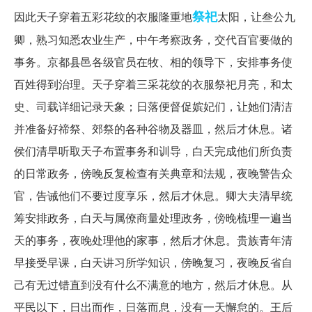
祭祀
因此天子穿着五彩花纹的衣服隆重地
太阳，让叁公九
卿，熟习知悉农业生产，中午考察政务，交代百官要做的
事务。京都县邑各级官员在牧、相的领导下，安排事务使
百姓得到治理。天子穿着三采花纹的衣服祭祀月亮，和太
史、司载详细记录天象；日落便督促嫔妃们，让她们清洁
并准备好禘祭、郊祭的各种谷物及器皿，然后才休息。诸
侯们清早听取天子布置事务和训导，白天完成他们所负责
的日常政务，傍晚反复检查有关典章和法规，夜晚警告众
官，告诫他们不要过度享乐，然后才休息。卿大夫清早统
筹安排政务，白天与属僚商量处理政务，傍晚梳理一遍当
天的事务，夜晚处理他的家事，然后才休息。贵族青年清
早接受早课，白天讲习所学知识，傍晚复习，夜晚反省自
己有无过错直到没有什么不满意的地方，然后才休息。从
平民以下，日出而作，日落而息，没有一天懈怠的。王后