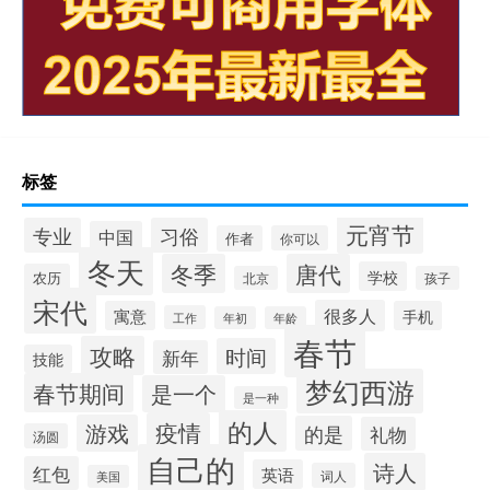
标签
元宵节
专业
习俗
中国
作者
你可以
冬天
冬季
唐代
学校
农历
北京
孩子
宋代
很多人
寓意
手机
工作
年初
年龄
春节
攻略
时间
新年
技能
梦幻西游
春节期间
是一个
是一种
的人
疫情
游戏
的是
礼物
汤圆
自己的
诗人
红包
英语
词人
美国