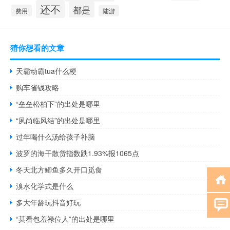
还不
都是
费用
陆游
猜你想看的文章
天霸动霸tua什么梗
购车省钱攻略
“垒垒松柏下”的出处是哪里
“夙尚临风结”的出处是哪里
过年喝什么汤给孩子补脑
波罗的海干散货指数跌1.93%报1065点
冬天北方鲫鱼多久开口觅食
溴水化学式是什么
多大年龄玩抖音好玩
“莫看包羞禄位人”的出处是哪里