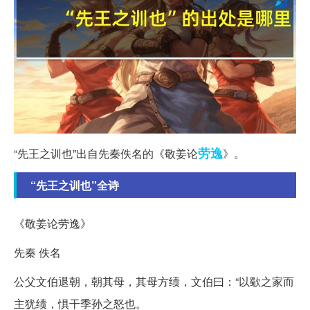
劳逸
“先王之训也”出自先秦佚名的《敬姜论
》。
“先王之训也”全诗
《敬姜论劳逸》
先秦 佚名
公父文伯退朝，朝其母，其母方绩，文伯曰：“以歜之家而
主犹绩，惧干季孙之怒也。