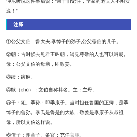
仲尼听说这件事后说：“弟子们记住，季家的老夫人不图安
逸！”
注释
①公父文伯：鲁大夫.季悼子的孙子,公父穆伯的儿子。
②朝：古时候去见君王叫朝，谒见尊敬的人也可以叫朝。
母：公父文伯的母亲，即敬姜。
③绩：纺麻。
④歜（chù）：文伯自称其名。主：主母。
⑤干：犯。季孙：即季康子。当时担任鲁国的正卿，是季
悼子的曾孙。季氏是鲁是的大族，敬姜是季康子从叔祖
母，所以文伯这样说。
⑥僮子：即童子。备官：充任官职。