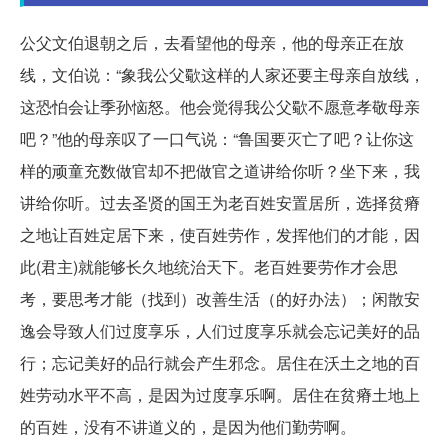
公父文伯退朝之后，去看望他的母亲，他的母亲正在放
线，文伯说：“象我公父歜这样的人家还要主母亲自放线，
这恐怕会让季孙恼怒。他会觉得我公父歜不愿意孝敬母亲
吧？”他的母亲叹了一口气说：“鲁国要灭亡了吧？让你这
样的顽童充数做官却不把做官之道讲给你听？坐下来，我
讲给你听。过去圣贤的国王为老百姓安置居所，选择贫瘠
之地让百姓定居下来，使百姓劳作，发挥他们的才能，因
此(君主)就能够长久地统治天下。老百姓要劳作才会思
考，要思考才能（找到）改善生活（的好办法）；闲散安
逸会导致人们过度享乐，人们过度享乐就会忘记美好的品
行；忘记美好的品行就会产生邪念。居住在沃土之地的百
姓劳动水平不高，是因为过度享乐啊。居住在贫瘠土地上
的百姓，没有不讲道义的，是因为他们勤劳啊。