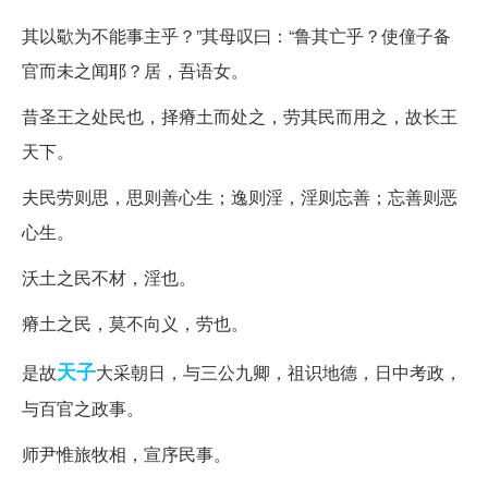
其以歜为不能事主乎？”其母叹曰：“鲁其亡乎？使僮子备
官而未之闻耶？居，吾语女。
昔圣王之处民也，择瘠土而处之，劳其民而用之，故长王
天下。
夫民劳则思，思则善心生；逸则淫，淫则忘善；忘善则恶
心生。
沃土之民不材，淫也。
瘠土之民，莫不向义，劳也。
天子
是故
大采朝日，与三公九卿，祖识地德，日中考政，
与百官之政事。
师尹惟旅牧相，宣序民事。