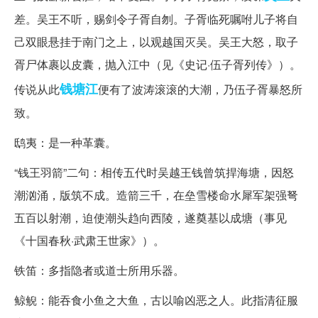
差。吴王不听，赐剑令子胥自刎。子胥临死嘱咐儿子将自
己双眼悬挂于南门之上，以观越国灭吴。吴王大怒，取子
胥尸体裹以皮囊，抛入江中（见《史记·伍子胥列传》）。
钱塘江
传说从此
便有了波涛滚滚的大潮，乃伍子胥暴怒所
致。
鸱夷：是一种革囊。
“钱王羽箭”二句：相传五代时吴越王钱曾筑捍海塘，因怒
潮汹涌，版筑不成。造箭三千，在垒雪楼命水犀军架强弩
五百以射潮，迫使潮头趋向西陵，遂奠基以成塘（事见
《十国春秋·武肃王世家》）。
铁笛：多指隐者或道士所用乐器。
鲸鲵：能吞食小鱼之大鱼，古以喻凶恶之人。此指清征服