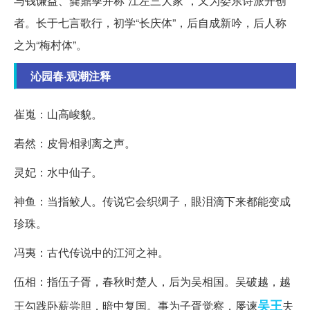
与钱谦益、龚鼎孳并称“江左三大家”，又为娄东诗派开创
者。长于七言歌行，初学“长庆体”，后自成新吟，后人称
之为“梅村体”。
沁园春·观潮注释
崔嵬：山高峻貌。
砉然：皮骨相剥离之声。
灵妃：水中仙子。
神鱼：当指鲛人。传说它会织绸子，眼泪滴下来都能变成
珍珠。
冯夷：古代传说中的江河之神。
伍相：指伍子胥，春秋时楚人，后为吴相国。吴破越，越
吴王
王勾践卧薪尝胆，暗中复国。事为子胥觉察，屡谏
夫