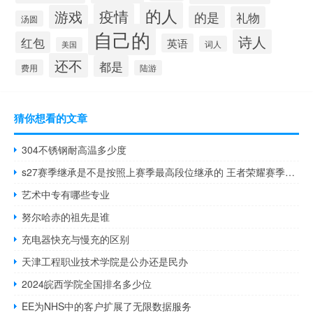
的人
疫情
游戏
的是
礼物
汤圆
自己的
诗人
红包
英语
词人
美国
还不
都是
费用
陆游
猜你想看的文章
304不锈钢耐高温多少度
s27赛季继承是不是按照上赛季最高段位继承的 王者荣耀赛季继承段位
艺术中专有哪些专业
努尔哈赤的祖先是谁
充电器快充与慢充的区别
天津工程职业技术学院是公办还是民办
2024皖西学院全国排名多少位
EE为NHS中的客户扩展了无限数据服务