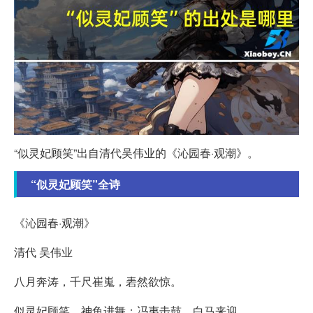
“似灵妃顾笑”出自清代吴伟业的《沁园春·观潮》。
“似灵妃顾笑”全诗
《沁园春·观潮》
清代 吴伟业
八月奔涛，千尺崔嵬，砉然欲惊。
似灵妃顾笑，神鱼进舞；冯夷击鼓，白马来迎。