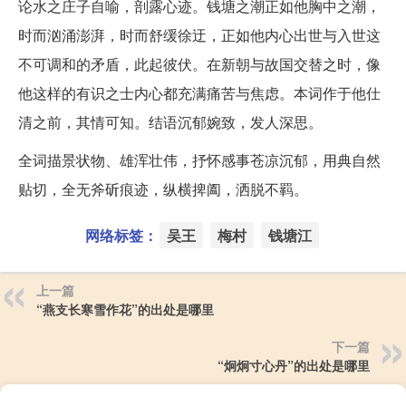
论水之庄子自喻，剖露心迹。钱塘之潮正如他胸中之潮，
时而汹涌澎湃，时而舒缓徐迂，正如他内心出世与入世这
不可调和的矛盾，此起彼伏。在新朝与故国交替之时，像
他这样的有识之士内心都充满痛苦与焦虑。本词作于他仕
清之前，其情可知。结语沉郁婉致，发人深思。
全词描景状物、雄浑壮伟，抒怀感事苍凉沉郁，用典自然
贴切，全无斧斫痕迹，纵横捭阖，洒脱不羁。
网络标签：
吴王
梅村
钱塘江
上一篇
“燕支长寒雪作花”的出处是哪里
下一篇
“炯炯寸心丹”的出处是哪里