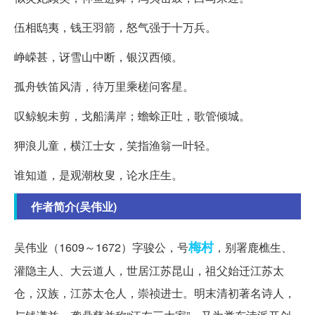
伍相鸱夷，钱王羽箭，怒气强于十万兵。
峥嵘甚，讶雪山中断，银汉西倾。
孤舟铁笛风清，待万里乘槎问客星。
叹鲸鲵未剪，戈船满岸；蟾蜍正吐，歌管倾城。
狎浪儿童，横江士女，笑指渔翁一叶轻。
谁知道，是观潮枚叟，论水庄生。
作者简介(吴伟业)
梅村
吴伟业（1609～1672）字骏公，号
，别署鹿樵生、
灌隐主人、大云道人，世居江苏昆山，祖父始迁江苏太
仓，汉族，江苏太仓人，崇祯进士。明末清初著名诗人，