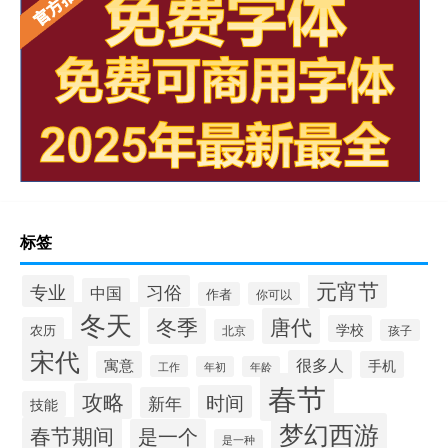
标签
元宵节
专业
习俗
中国
作者
你可以
冬天
冬季
唐代
学校
农历
北京
孩子
宋代
很多人
寓意
手机
工作
年初
年龄
春节
攻略
时间
新年
技能
梦幻西游
春节期间
是一个
是一种