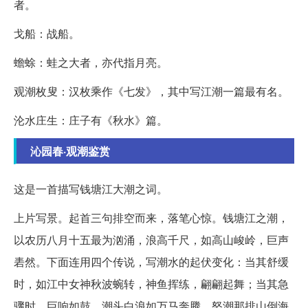
者。
戈船：战船。
蟾蜍：蛙之大者，亦代指月亮。
观潮枚叟：汉枚乘作《七发》，其中写江潮一篇最有名。
沦水庄生：庄子有《秋水》篇。
沁园春·观潮鉴赏
这是一首描写钱塘江大潮之词。
上片写景。起首三句排空而来，落笔心惊。钱塘江之潮，
以农历八月十五最为汹涌，浪高千尺，如高山峻岭，巨声
砉然。下面连用四个传说，写潮水的起伏变化：当其舒缓
时，如江中女神秋波蜿转，神鱼挥练，翩翩起舞；当其急
骤时，巨响如鼓，潮头白浪如万马奔腾，怒潮那排山倒海