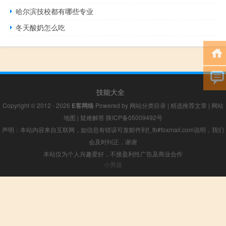
哈尔滨技校都有哪些专业
冬天酸奶怎么吃
技能大全
Copyright © 2012 - 2026
E客网络
Powered by
网站分类目录
|
精选推荐文章
|
网站
地图
|
疑难解答
陕ICP备05009492号
声明：本站内容来自互联网，如信息有错误可发邮件到f_fb#foxmail.com说明，我们
会及时纠正，谢谢
本站仅为个人兴趣爱好，不接盈利性广告及商业合作
小男孩