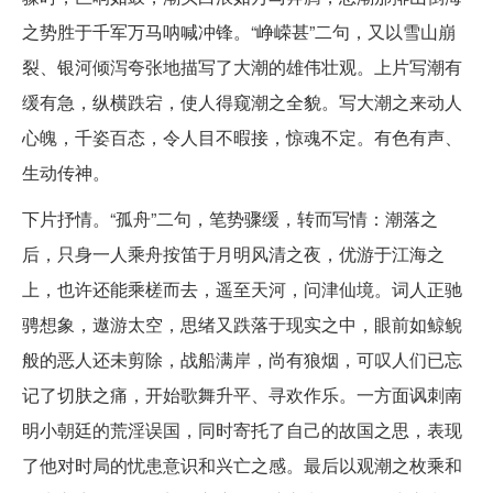
之势胜于千军万马呐喊冲锋。“峥嵘甚”二句，又以雪山崩
裂、银河倾泻夸张地描写了大潮的雄伟壮观。上片写潮有
缓有急，纵横跌宕，使人得窥潮之全貌。写大潮之来动人
心魄，千姿百态，令人目不暇接，惊魂不定。有色有声、
生动传神。
下片抒情。“孤舟”二句，笔势骤缓，转而写情：潮落之
后，只身一人乘舟按笛于月明风清之夜，优游于江海之
上，也许还能乘槎而去，遥至天河，问津仙境。词人正驰
骋想象，遨游太空，思绪又跌落于现实之中，眼前如鲸鲵
般的恶人还未剪除，战船满岸，尚有狼烟，可叹人们已忘
记了切肤之痛，开始歌舞升平、寻欢作乐。一方面讽刺南
明小朝廷的荒淫误国，同时寄托了自己的故国之思，表现
了他对时局的忧患意识和兴亡之感。最后以观潮之枚乘和