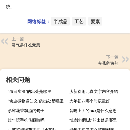
统。
网络标签：
半成品
工艺
要素
上一篇
灵气是什么意思
下一篇
带燕的诗句
相关问题
“虽曰幽深”的出处是哪里
庆新春闹元宵文字内容介绍
“禽虫微物岂知义”的出处是哪里
大年初八哪个时辰最好
形容花香飘溢的句子
音响上面的aux是什么意思
过年玩手机伤眼睛吗
“山陵指顾成”的出处是哪里
小苏打浇绿萝方法（小苏达简介）
过年中短发怎么打理刘海