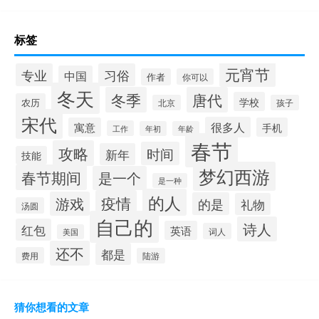
标签
元宵节
专业
习俗
中国
作者
你可以
冬天
冬季
唐代
学校
农历
北京
孩子
宋代
很多人
寓意
手机
工作
年初
年龄
春节
攻略
时间
新年
技能
梦幻西游
春节期间
是一个
是一种
的人
疫情
游戏
的是
礼物
汤圆
自己的
诗人
红包
英语
词人
美国
还不
都是
费用
陆游
猜你想看的文章