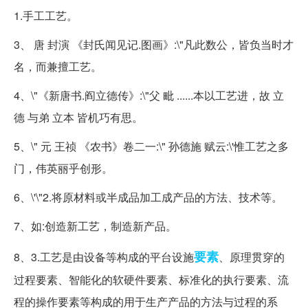
1.手工工艺。
3、 唐 封演 《封氏闻见记.图画》:\"凡此数公，皆负当时才
名，而兼擅工艺。
4、\"《新唐书.阎立德传》:\"父 毗 ......本以工艺进，故 立
德 与弟 立本 皆机巧有思。
5、\" 元 王祯 《农书》卷二一:\" 孙德施 赋云:
\'惟工艺之多
门，伟英丽乎创形。
6、
\'\"2.将原材料或半成品加工成产品的方法、技术等。
7、如:创造新工艺，制造新产品。
要素
8、3.工艺是由设备等构成的平台设施
、原理贯穿的
过程要素、智能化的软硬件要素、标准化的执行要素、流
程的操作要素等构成的用于生产产品的方法与过程的系