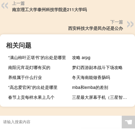
上一篇
南京理工大学泰州科技学院是211大学吗
下一篇
西安科技大学是民办还是公办
相关问题
“满山柿叶正堪书”的出处是哪里
攻略 arpg
南阳元宵花灯哪有买的
梦幻西游副本战斗下场攻略
养殖属于什么行业
冬天海南能做香肠吗
“高志爱官闲”的出处是哪里
mba和emba的差别
春节上贡每样水果上几个
三星最大屏幕手机（三星智能手机1000元以下大屏的有那几款）
☚