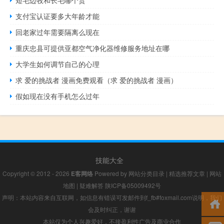
支付宝认证要多大年龄才能
回老家过年需要隔离么现在
重庆忠县可提供亚都空气净化器维修服务地址在哪
大学生如何调节自己的心理
求 爱的挑战者 漫画免费观看（求 爱的挑战者 漫画）
假如现在没有手机怎么过年
技能大全
Copyright © 2012 - 2026
E客网络
Powered by
网站分类目录
|
精选推荐文章
|
网站
地图
|
疑难解答
陕ICP备05009492号
声明：本站内容来自互联网，如信息有错误可发邮件到f_fb#foxmail.com说明，我们
会及时纠正，谢谢
本站仅为个人兴趣爱好，不接盈利性广告及商业合作