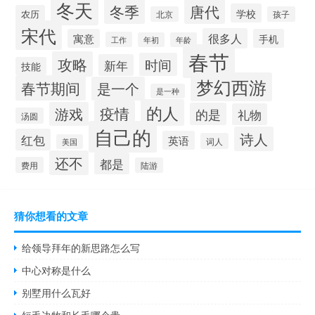
冬天
冬季
唐代
学校
农历
北京
孩子
宋代
很多人
寓意
手机
工作
年初
年龄
春节
攻略
时间
新年
技能
梦幻西游
春节期间
是一个
是一种
的人
疫情
游戏
的是
礼物
汤圆
自己的
诗人
红包
英语
词人
美国
还不
都是
费用
陆游
猜你想看的文章
给领导拜年的新思路怎么写
中心对称是什么
别墅用什么瓦好
短毛边牧和长毛哪个贵