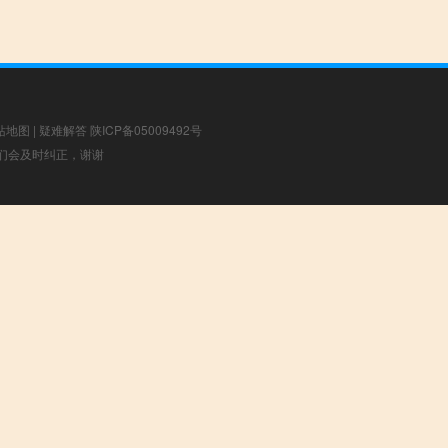
站地图
|
疑难解答
陕ICP备05009492号
，我们会及时纠正，谢谢