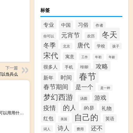
标签
专业
习俗
中国
作者
冬天
元宵节
农历
你可以
冬季
唐代
学校
北京
孩子
宋代
寓意
工作
年初
年龄
攻略
很多人
手机
技能
下一篇
春节
可以当兵么
时间
新年
春节期间
是一个
是一种
梦幻西游
游戏
汤圆
的人
疫情
的是
礼物
别叫我达芬奇1分17秒是什么意思，这种高级表白方式你也可以用用什么梗
自己的
红包
英语
美国
诗人
还不
词人
费用