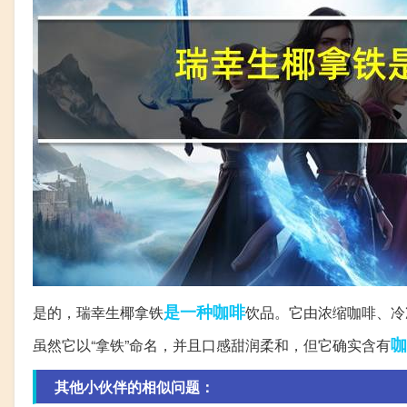
是一种
咖啡
是的，瑞幸生椰拿铁
饮品。它由浓缩咖啡、冷
咖
虽然它以“拿铁”命名，并且口感甜润柔和，但它确实含有
其他小伙伴的相似问题：