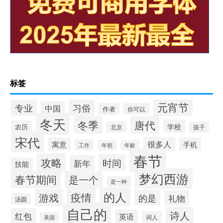
标签
元宵节
专业
习俗
中国
作者
你可以
冬天
冬季
唐代
学校
农历
北京
孩子
宋代
很多人
寓意
手机
工作
年初
年龄
春节
攻略
时间
新年
技能
梦幻西游
春节期间
是一个
是一种
的人
疫情
游戏
的是
礼物
汤圆
自己的
诗人
红包
英语
词人
美国