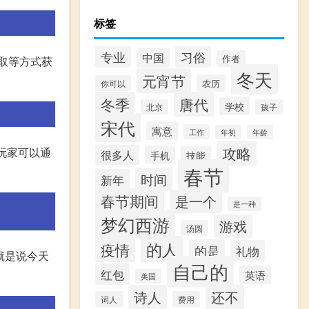
标签
专业
习俗
中国
作者
取等方式获
冬天
元宵节
农历
你可以
冬季
唐代
学校
北京
孩子
宋代
寓意
工作
年初
年龄
攻略
 玩家可以通
很多人
手机
技能
春节
时间
新年
春节期间
是一个
是一种
梦幻西游
游戏
汤圆
的人
疫情
的是
礼物
就是说今天
自己的
红包
英语
美国
诗人
还不
词人
费用