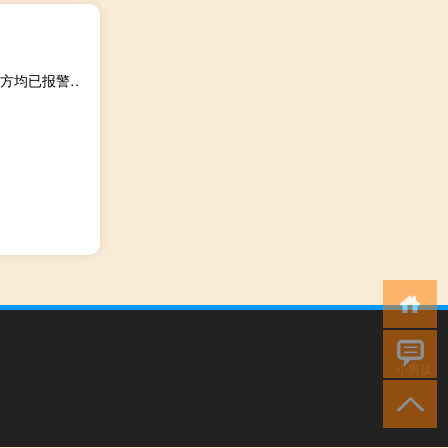
湖北一男子带娃就医心切催促高速收费员起争执遭掌掴？双方均已报警 到底什么情况嘞
小男孩