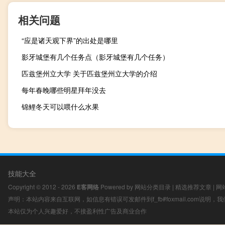
相关问题
“应是诸天观下界”的出处是哪里
影牙城堡有几个任务点（影牙城堡有几个任务）
匹兹堡州立大学 关于匹兹堡州立大学的介绍
每年春晚哪些明星拜年没去
锦鲤冬天可以喂什么水果
技能大全
Copyright © 2012 - 2026
E客网络
Powered by
网站分类目录
|
精选推荐文章
|
网
声明：本站内容来自互联网，如信息有错误可发邮件到f_fb#foxmail.com说明
本站仅为个人兴趣爱好，不接盈利性广告及商业合作