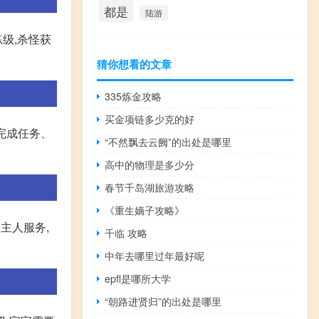
都是
陆游
级,杀怪获
猜你想看的文章
335炼金攻略
买金项链多少克的好
如完成任务、
“不然飘去云阙”的出处是哪里
高中的物理是多少分
春节千岛湖旅游攻略
《重生嫡子攻略》
主人服务,
千临 攻略
中年去哪里过年最好呢
epfl是哪所大学
“朝路进贤归”的出处是哪里