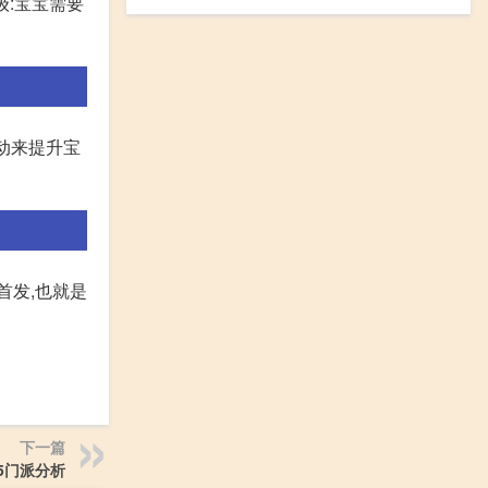
级:宝宝需要
动来提升宝
首发,也就是
下一篇
5门派分析