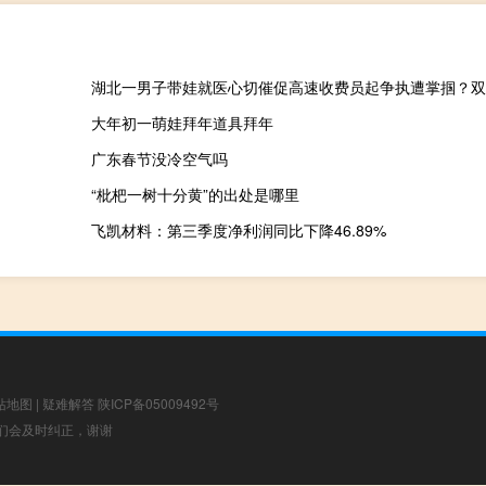
大年初一萌娃拜年道具拜年
广东春节没冷空气吗
“枇杷一树十分黄”的出处是哪里
飞凯材料：第三季度净利润同比下降46.89%
站地图
|
疑难解答
陕ICP备05009492号
，我们会及时纠正，谢谢