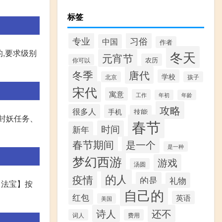
标签
专业
习俗
中国
作者
的,要求级别
冬天
元宵节
农历
你可以
冬季
唐代
学校
北京
孩子
宋代
寓意
工作
年初
年龄
攻略
很多人
手机
技能
封妖任务、
春节
时间
新年
春节期间
是一个
是一种
梦幻西游
游戏
汤圆
的人
疫情
的是
礼物
【法宝】按
自己的
红包
英语
美国
诗人
还不
词人
费用