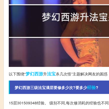
梦幻西游
法宝
以下围绕“
升
杀几次怪”主题解决网友的困惑
经验
梦幻西游三级法宝满层要修多少次?要多少
?
15层301509348经验。 级别不同,每次修消耗的经验