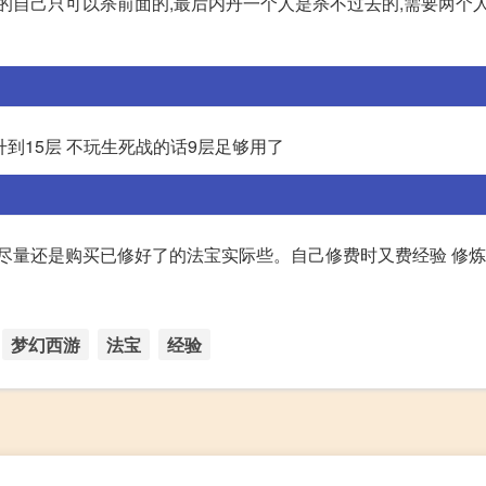
的自己只可以杀前面的,最后内丹一个人是杀不过去的,需要两个人
升到15层 不玩生死战的话9层足够用了
,尽量还是购买已修好了的法宝实际些。自己修费时又费经验 修
梦幻西游
法宝
经验