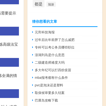
都是
陆游
药需要提示
猜你想看的文章
元宵科技海报
过年后比年前胖了怎么减肥
炼高级法宝
专科可以考公务员哪些职位
澎湖列岛是什么意思
二级建造师难度大吗
多大年纪可以打四价疫苗
炼全满的情
mba报考都有什么条件
pvc是泡沫还是塑料
取保候审要多久结案
巴厘岛攻略下载