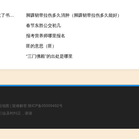
上交所：本周对24起拉抬打压、虚假申报等证券异常交易行为采取了书面警示等监管措施
脚踝韧带拉伤多久消肿（脚踝韧带拉伤多久能好）
春节东胜公交初几
报考营养师哪里报名
匪的意思（匪）
“三门佛殿”的出处是哪里
站地图
|
疑难解答
陕ICP备05009492号
，我们会及时纠正，谢谢