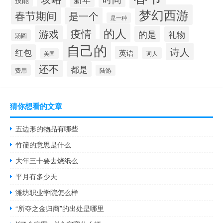
梦幻西游
春节期间
是一个
是一种
的人
疫情
游戏
的是
礼物
汤圆
自己的
诗人
红包
英语
词人
美国
还不
都是
费用
陆游
猜你想看的文章
五边形的物品有哪些
竹箯的意思是什么
大年三十要去烧纸么
平月有多少天
潍坊职业学院怎么样
“所夺之金归商”的出处是哪里