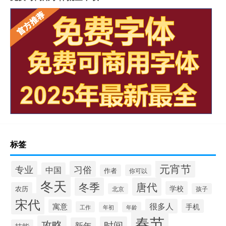
标签
元宵节
专业
习俗
中国
作者
你可以
冬天
冬季
唐代
学校
农历
北京
孩子
宋代
很多人
寓意
手机
工作
年初
年龄
春节
攻略
时间
新年
技能