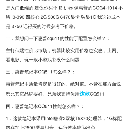
是入门低端的 建议你买个 I3 机器 像惠普的CQG4-1014 不
错 i3-390 四核心 2G 500G 6470显卡 独显1G 我这边成本
是 3750 记得买的时候参考下价格。
二．我想问一下惠普cq511的性能于配置怎么样？：
主打低端性价比市场，机器比较实用价格也实惠，上网、
看电影、玩一般小游戏都没什么问题
三．惠普笔记本CQ511怎么样？：
惠普笔记本质量肯定是很好的。绝对值。不管在那方面说
这款
都比其它品牌要好。兄弟我支持你用
CQ511
四．惠普笔记本CQ511性能怎么样？：
1．这款笔记本采用Intel酷睿2双核T5870处理器，1G标配
内存加上250G硬盘组合，运行效率较为出色。