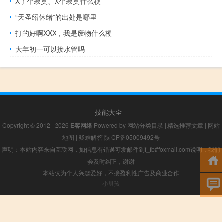
X了个寂寞、X个寂寞什么梗
“天圣绍休绪”的出处是哪里
打的好啊XXX，我是废物什么梗
大年初一可以接水管吗
技能大全
Copyright © 2012 - 2026
E客网络
Powered by
网站分类目录
|
精选推荐文章
|
网站
地图
|
疑难解答
陕ICP备05009492号
声明：本站内容来自互联网，如信息有错误可发邮件到f_fb#foxmail.com说明，我们
会及时纠正，谢谢
本站仅为个人兴趣爱好，不接盈利性广告及商业合作
小男孩