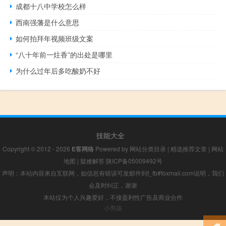
成都十八中学校怎么样
西南强藩是什么意思
如何拍拜年视频班级文案
“八十年前一炷香”的出处是哪里
为什么过年后多吃酸奶不好
技能大全
Copyright © 2012 - 2026
E客网络
Powered by
网站分类目录
|
精选推荐文章
|
网站
地图
|
疑难解答
陕ICP备05009492号
声明：本站内容来自互联网，如信息有错误可发邮件到f_fb#foxmail.com说明，我们
会及时纠正，谢谢
本站仅为个人兴趣爱好，不接盈利性广告及商业合作
小男孩