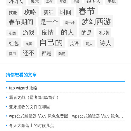
很多人
寓意
手机
工作
年初
年龄
春节
攻略
时间
新年
技能
梦幻西游
春节期间
是一个
是一种
的人
疫情
游戏
的是
礼物
汤圆
自己的
诗人
红包
英语
词人
美国
还不
都是
费用
陆游
猜你想看的文章
tap wizard 攻略
霸者之战（霸者降临5简介）
蓝牙接收的文件在哪里
wps公式编辑器 V6.9 绿色免费版（wps公式编辑器 V6.9 绿色免费版功能简介）
冬天太阳落山的时候几点