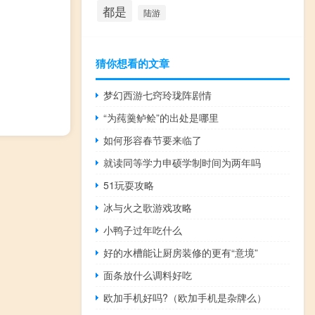
都是
陆游
猜你想看的文章
梦幻西游七窍玲珑阵剧情
“为莼羹鲈鲙”的出处是哪里
如何形容春节要来临了
就读同等学力申硕学制时间为两年吗
51玩耍攻略
冰与火之歌游戏攻略
小鸭子过年吃什么
好的水槽能让厨房装修的更有“意境”
面条放什么调料好吃
欧加手机好吗?（欧加手机是杂牌么）