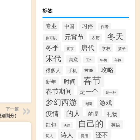
标签
专业
习俗
中国
作者
冬天
元宵节
农历
你可以
冬季
唐代
学校
北京
孩子
宋代
寓意
工作
年初
年龄
攻略
很多人
手机
技能
春节
时间
新年
春节期间
是一个
是一种
梦幻西游
游戏
汤圆
下一篇
的人
疫情
的是
礼物
类别划分）
自己的
红包
英语
美国
诗人
还不
词人
费用