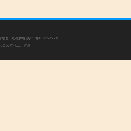
站地图
|
疑难解答
陕ICP备05009492号
，我们会及时纠正，谢谢