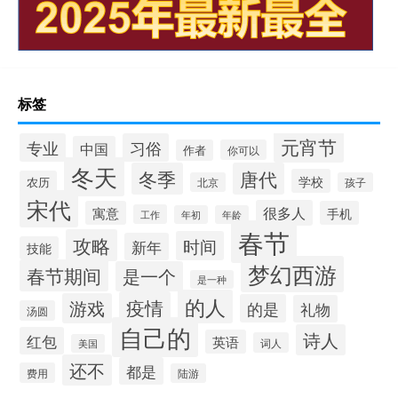
标签
元宵节
专业
习俗
中国
作者
你可以
冬天
冬季
唐代
学校
农历
北京
孩子
宋代
很多人
寓意
手机
工作
年初
年龄
春节
攻略
时间
新年
技能
梦幻西游
春节期间
是一个
是一种
的人
疫情
游戏
的是
礼物
汤圆
自己的
诗人
红包
英语
词人
美国
还不
都是
费用
陆游