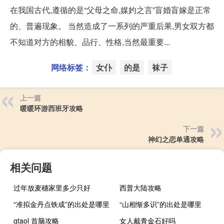
在我国古代,遵循的是“父母之命,媒妁之言”盲婚盲嫁是正常
的、普遍现象。 当然造成了一系列的严重后果,男女双方都
不知道对方的相貌、品行、性格,当然最重要...
网络标签：
女仆
的是
袜子
上一篇
暖暖环游西班牙攻略
下一篇
神幻之恋单通攻略
相关问题
过年放麦穗家里多少只好
西普大陆攻略
“准拟金丹点铁成”的出处是哪里
“山相惭多识”的出处是哪里
gtaol 首脑攻略
女人戴青金石好吗