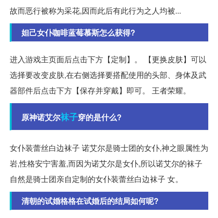
故而恶行被称为采花,因而此后有此行为之人均被...
妲己女仆咖啡蓝莓慕斯怎么获得?
进入游戏主页面后点击下方【定制】。 【更换皮肤】可以
选择要改变皮肤,在右侧选择要搭配使用的头部、身体及武
器部件后点击下方【保存并穿戴】即可。 王者荣耀。
袜子
原神诺艾尔
穿的是什么?
女仆装蕾丝白边袜子 诺艾尔是骑士团的女仆,神之眼属性为
岩,性格安宁害羞,而因为诺艾尔是女仆,所以诺艾尔的袜子
自然是骑士团亲自定制的女仆装蕾丝白边袜子 女。
清朝的试婚格格在试婚后的结局如何呢?