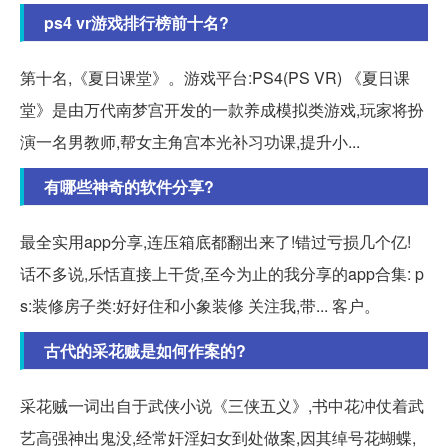
ps4 vr游戏排行榜前十名?
第十名,《夏日课堂》。游戏平台:PS4(PS VR) 《夏日课
堂》是由万代南梦宫开发的一款养成模拟类游戏,玩家将扮
演一名男教师,帮女主角宫本光补习功课,提升小...
有哪些神奇的软件分享?
最全实用app分享,连压箱底都翻出来了!错过亏损几个亿!
话不多说,乐恬直接上干货,至今为止的我分享的app合集: p
s:装修房子类:好好住和小象装修 关注我,带... 客户。
古代的采花贼是如何作案的?
采花贼一词出自于武侠小说《三侠五义》,书中花冲仗着武
艺高强神出鬼没,经常奸淫妇女到处做案,因其绰号花蝴蝶,